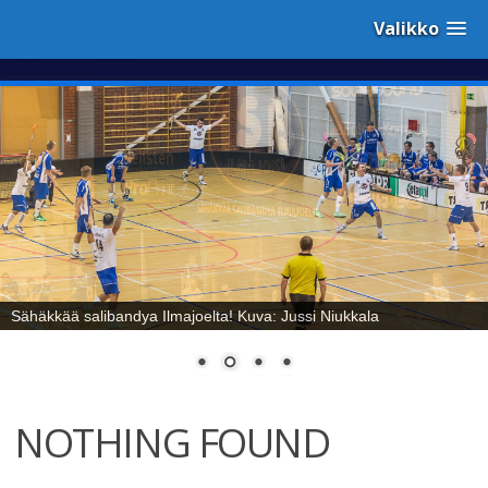
Valikko
Sähäkkää salibandya Ilmajoelta! Kuva: Jussi Niukkala
NOTHING FOUND