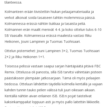
tilanteessa.
Kolmanteen erään tiivistettiin hiukan pelaajamateriaalia ja
verkot alkoivat soida tasaiseen tahtiin molemmissa päissä.
Kolmannessa erässä nähtiin tiukkaa ja tasaista peliä.
Kolmannen erän maalit menivät 4-4. Ja koko ottelun tulos 6-10
SB Vaasalle. Kolmannessa erässä maaleista vastasi Riku
Heikonen, Jouni Lampinen ja Tuomas Tuohisaari.
Ottelun pistemiehet: Jouni Lampinen 3+2, Tuomas Tuohisaari
2+2 ja Riku Heikonen 1+1.
Toisessa pelissä vastaan saapui sarjan häntäpäätä pitävä FBC
Remix. Ottelussa oli panosta, sillä ISB tarvitsi vähintään pisteen
päästäkseen ylempään jatkosarjaan. Tämä oli myös pelaajien
tiedossa. Otteluun lähdettiin täydellä kolmella kentällä ja vajaan
kahden tunnin tauko pelien välissä tuli juuri oikeaan aikaan.
Kentällä nähtiin aivan erilainen ISB. ISB:n pojat taistelivat
kaksinkamppailut loppuun asti ja myös pallo laitettiin liikkeelle.