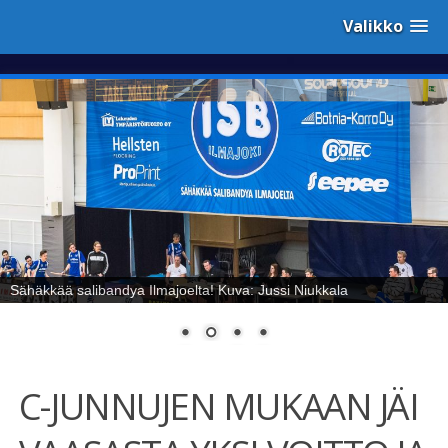
Valikko
Sähäkkää salibandya Ilmajoelta! Kuva: Jussi Niukkala
C-JUNNUJEN MUKAAN JÄI