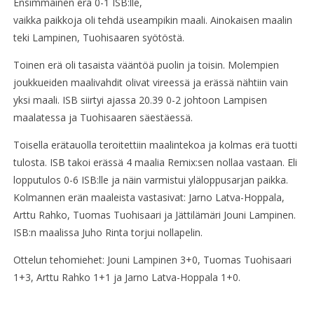
Ensimmäinen erä 0-1 ISB:lle,
vaikka paikkoja oli tehdä useampikin maali. Ainokaisen maalin
teki Lampinen, Tuohisaaren syötöstä.
Toinen erä oli tasaista vääntöä puolin ja toisin. Molempien
joukkueiden maalivahdit olivat vireessä ja erässä nähtiin vain
yksi maali. ISB siirtyi ajassa 20.39 0-2 johtoon Lampisen
maalatessa ja Tuohisaaren säestäessä.
Toisella erätauolla teroitettiin maalintekoa ja kolmas erä tuotti
tulosta. ISB takoi erässä 4 maalia Remix:sen nollaa vastaan. Eli
lopputulos 0-6 ISB:lle ja näin varmistui yläloppusarjan paikka.
Kolmannen erän maaleista vastasivat: Jarno Latva-Hoppala,
Arttu Rahko, Tuomas Tuohisaari ja Jättilämäri Jouni Lampinen.
ISB:n maalissa Juho Rinta torjui nollapelin.
Ottelun tehomiehet: Jouni Lampinen 3+0, Tuomas Tuohisaari
1+3, Arttu Rahko 1+1 ja Jarno Latva-Hoppala 1+0.