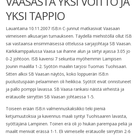
VAASASTA YKSI VOITTO JA
YKSI TAPPIO
Lauantaina 10.11.2007 ISB:n C-junnut matkasivat Vaasaan
viimeiseen alkusarjan turnaukseen. Täydellä miehistöllä ollut ISB
sai vastaansa ensimmäisessä ottelussa sarjajohtaja SB Vaasan.
Kärkikamppailussa Vaasa sai ihanne alun ja siirtyi ajassa 3.05 jo
0-2 johtoon. ISB kavensi 7 sekuntia myöhemmin Lampisen
Jounin maalilla 1-2. Syötön maaliin tarjosi Tuomas Tuohisaari.
Sitten alkoi SB Vaasan näytös, koko loppuerän ISB:n
puolustuspään pelaaminen oli heikkoa. Syötöt eivät onnistuneet
ja pallo pomppi lavassa. SB Vaasa rankaisi näistä virheistä ja
erätauolle siirryttiin SB Vaasan johtaessa 1-5.
Toiseen erään ISB:n valmennuskaksikko teki pieniä
ketjumuutoksia ja kavennus maali syntyi Tuohisaaren lavasta,
syöttäjänä Lampinen. Toinen erä oli jo hiukan parempaa peliä ja
maalit menivät erässä 1-1. Eli viimeiselle erätauolle siirryttiin 2-6