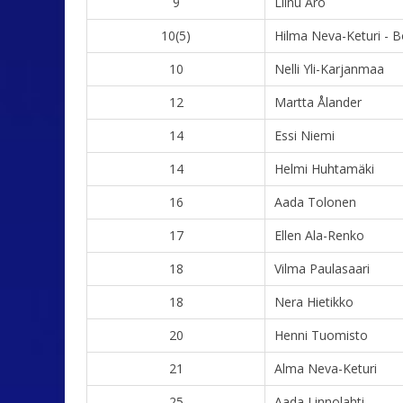
9
Liinu Aro
10(5)
Hilma Neva-Keturi - B
10
Nelli Yli-Karjanmaa
12
Martta Ålander
14
Essi Niemi
14
Helmi Huhtamäki
16
Aada Tolonen
17
Ellen Ala-Renko
18
Vilma Paulasaari
18
Nera Hietikko
20
Henni Tuomisto
21
Alma Neva-Keturi
25
Aada Linnolahti