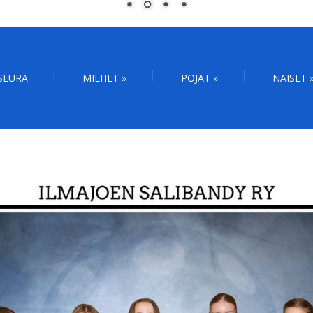
SEURA
MIEHET
»
POJAT
»
NAISET