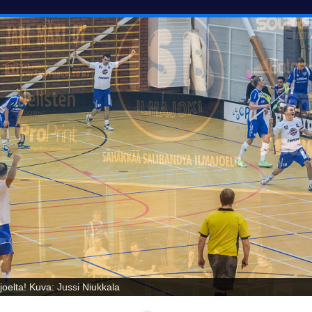
oelta! Kuva: Jussi Niukkala