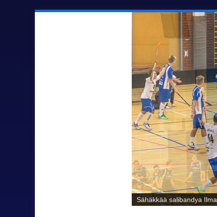
Sähäkkää salibandya Ilmaj