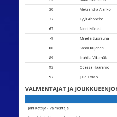
30
Aleksandra Alanko
37
Lyyli Ahopelto
67
Ninni Mäkelä
79
Minella Suorauha
88
Sanni Kujanen
89
Iirahilla Viitamäki
93
Odessa Haaramo
97
Julia Toivio
VALMENTAJAT JA JOUKKUEENJ
Jani Ketoja - Valmentaja