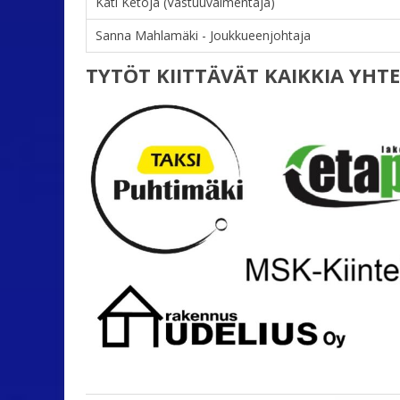
Kati Ketoja (Vastuuvalmentaja)
Sanna Mahlamäki - Joukkueenjohtaja
TYTÖT KIITTÄVÄT KAIKKIA YHT