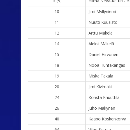
10(5)
Hilma Neva-Keturi - B
10
Jimi Myllyniemi
11
Nuutti Kuusisto
12
Arttu Mäkelä
14
Aleksi Mäkelä
15
Daniel Hirvonen
18
Nooa Huhtakangas
19
Miska Takala
20
Jimi Kivimäki
24
Konsta Knuuttila
26
Juho Mäkynen
40
Kaapo Koskenkorva
64
Vilho Ketola