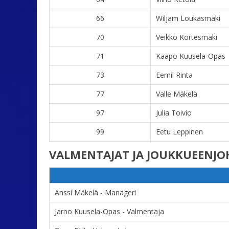
66
Wiljam Loukasmäki
70
Veikko Kortesmäki
71
Kaapo Kuusela-Opas
73
Eemil Rinta
77
Valle Mäkelä
97
Julia Toivio
99
Eetu Leppinen
VALMENTAJAT JA JOUKKUEENJ
Anssi Mäkelä - Manageri
Jarno Kuusela-Opas - Valmentaja