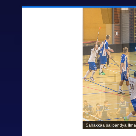
Sähäkkää salibandya Ilmaj