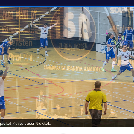
oelta! Kuva: Jussi Niukkala