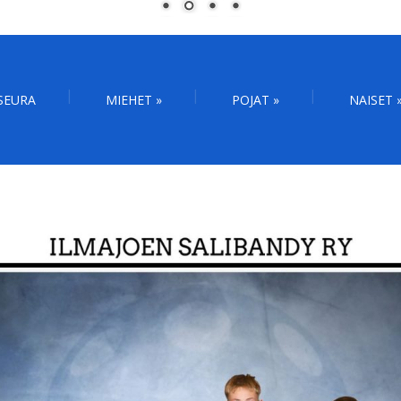
SEURA
MIEHET
»
POJAT
»
NAISET