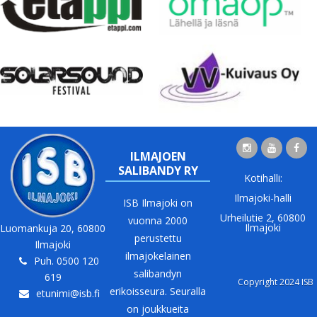
ILMAJOEN
SALIBANDY RY
Kotihalli:
Ilmajoki-halli
ISB Ilmajoki on
Urheilutie 2, 60800
vuonna 2000
Ilmajoki
Luomankuja 20, 60800
perustettu
Ilmajoki
ilmajokelainen
Puh. 0500 120
salibandyn
619
Copyright 2024 ISB
erikoisseura. Seuralla
etunimi@isb.fi
on joukkueita