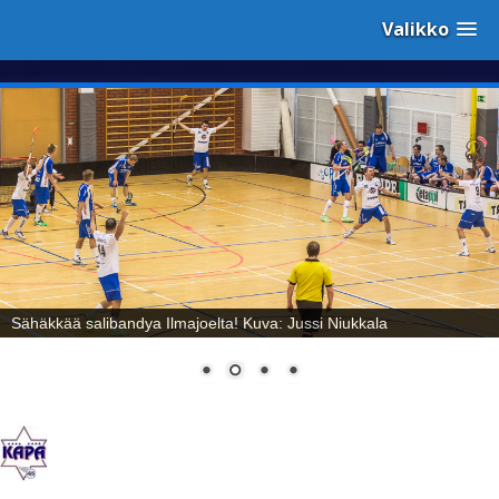
Valikko
Sähäkkää salibandya Ilmajoelta! Kuva: Jussi Niukkala