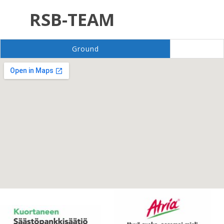
RSB-TEAM
Ground