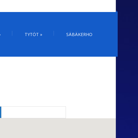
»
TYTÖT
»
SÄBÄKERHO