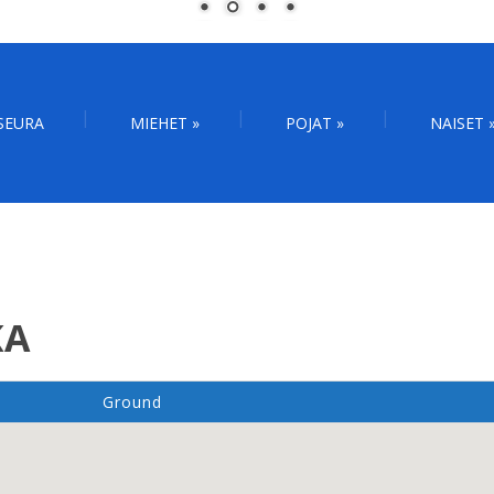
SEURA
MIEHET
»
POJAT
»
NAISET
KA
Ground