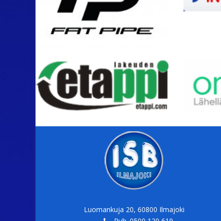
Luomankuja 20, 60800 Ilmajoki
Puh. 0500 120 619