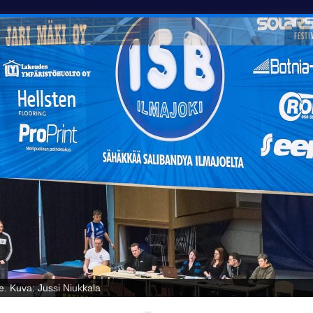
oelta! Kuva: Jussi Niukkala