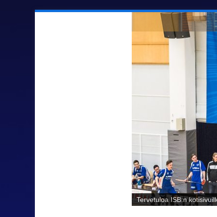
Sähäkkää salibandya Ilmaj