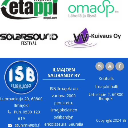
ILMAJOEN
SALIBANDY RY
Kotihalli:
Ilmajoki-halli
ISB Ilmajoki on
Urheilutie 2, 60800
vuonna 2000
Ilmajoki
Luomankuja 20, 60800
perustettu
Ilmajoki
ilmajokelainen
Puh. 0500 120
salibandyn
619
Copyright 2024 ISB
erikoisseura. Seuralla
etunimi@isb.fi