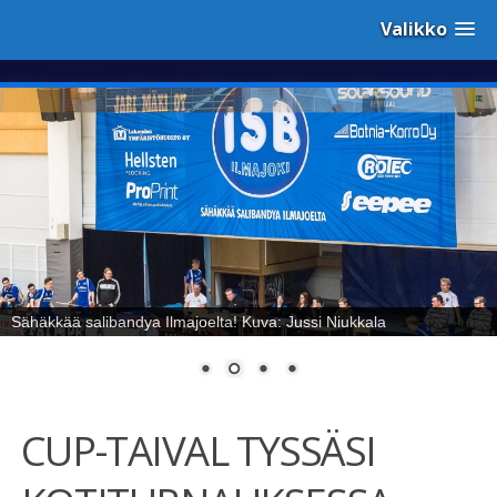
Valikko
Sähäkkää salibandya Ilmajoelta! Kuva: Jussi Niukkala
CUP-TAIVAL TYSSÄSI