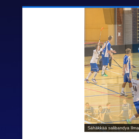
Sähäkkää salibandya Ilmaj