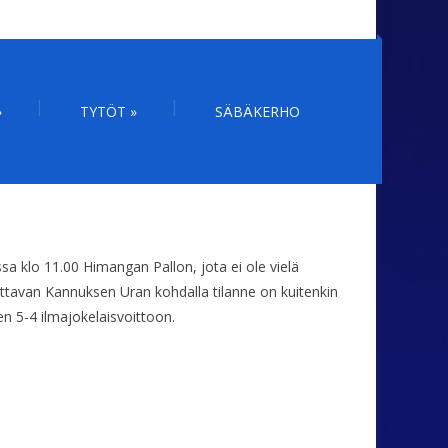
»
TYTÖT
»
SÄBÄKERHO
a klo 11.00 Himangan Pallon, jota ei ole vielä
ttavan Kannuksen Uran kohdalla tilanne on kuitenkin
en 5-4 ilmajokelaisvoittoon.