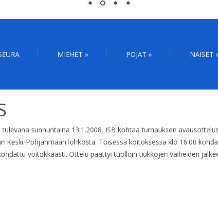
SEURA
MIEHET
»
POJAT
»
NAISET
S
a tulevana sunnuntaina 13.1.2008. ISB kohtaa turnauksen avausotteluss
aan Keski-Pohjanmaan lohkosta. Toisessa koitoksessa klo 16.00 kohda
ohdattu voitokkaasti. Ottelu päättyi tuolloin tiukkojen vaiheiden jälke