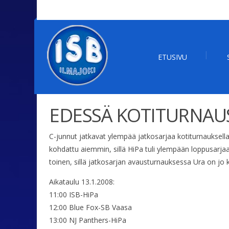
ETUSIVU
EDESSÄ KOTITURNAU
C-junnut jatkavat ylempää jatkosarjaa kotiturnauksell
kohdattu aiemmin, sillä HiPa tuli ylempään loppusarj
toinen, sillä jatkosarjan avausturnauksessa Ura on jo k
Aikataulu 13.1.2008:
11:00 ISB-HiPa
12:00 Blue Fox-SB Vaasa
13:00 NJ Panthers-HiPa