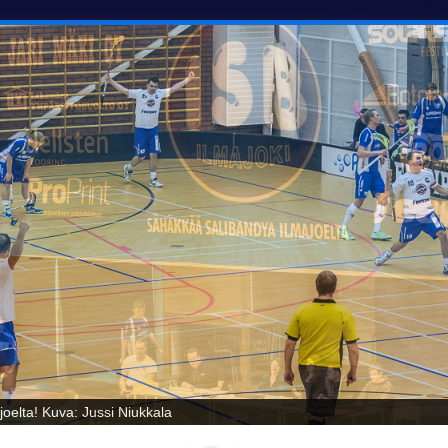
oelta! Kuva: Jussi Niukkala