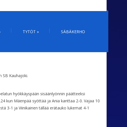
»
TYTÖT
»
SÄBÄKERHO
an SB Kauhajoki.
i pelatun hyökkäyspään sisäänlyönnin päätteeksi
.24 kun Mäenpää syöttää ja Ania kanttaa 2-0. Vajaa 10
stä 3-1 ja Viinikainen tällää erätauko lukemat 4-1