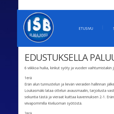
ETUSIVU
EDUSTUKSELLA PALU
6 viikkoa huilia, kinkut syöty ja vuoden vaihtumistakin
1erä
Erän alun tunnustelun ja lievän vieraiden hallinnan jä
Loukasmäki lataa ottelun avausmaalin, tarjoilusta va
sekuntia tästä ja vieraat kuittaa kavennuksen 2-1. Erä
viivapommilla Kiviluoman syötöstä.
2erä