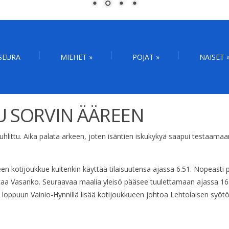
SEURA
MIEHET
»
POJAT
»
NAISET
U SORVIN ÄÄREEN
 juhlittu. Aika palata arkeen, joten isäntien iskukykyä saapui testaama
lkeen kotijoukkue kuitenkin käyttää tilaisuutensa ajassa 6.51. Nopeast
staa Vasanko. Seuraavaa maalia yleisö pääsee tuulettamaan ajassa 16
n loppuun Vainio-Hynnillä lisää kotijoukkueen johtoa Lehtolaisen syötö