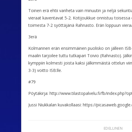
Toinen erä ehtii vanheta vain minuutin ja neljä sekuntia
vieraat kaventavat 5-2. Kotijoukkue onnistuu toisessa 
toimesta 7-2 syöttäjänä Rahnasto. Erän loppuun vieraat
3erä
Kolmannen erän ensimmäinen puolisko on jälleen ISB-m
maalin tarjoilee tuttu tutkapari Toivio (Rahnasto). J
kymppiin kolmesti joista kaksi jälkimmäistä ottelun vi
3-3) voitto ISB:lle.
#79
Pöytäkirja: http://www.tilastopalvelu.fi/fb/index.p
Jussi Niukkalan kuvakollaasi: https://picasaweb.g
EDELLINEN