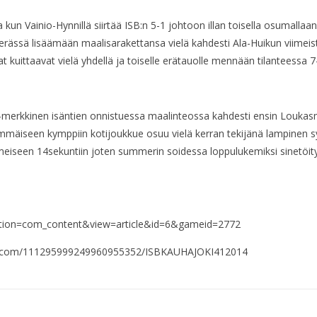
 kun Vainio-Hynnillä siirtää ISB:n 5-1 johtoon illan toisella osumallaa
erässä lisäämään maalisarakettansa vielä kahdesti Ala-Huikun viimeiste
 kuittaavat vielä yhdellä ja toiselle erätauolle mennään tilanteessa 7
erkkinen isäntien onnistuessa maalinteossa kahdesti ensin Loukasmäk
älkimmäiseen kymppiin kotijoukkue osuu vielä kerran tekijänä lampinen
imeiseen 14sekuntiin joten summerin soidessa loppulukemiksi sinetöit
hp?option=com_content&view=article&id=6&gameid=2772
oogle.com/111295999249960955352/ISBKAUHAJOKI412014