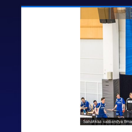
Sähäkkää salibandya Ilmaj