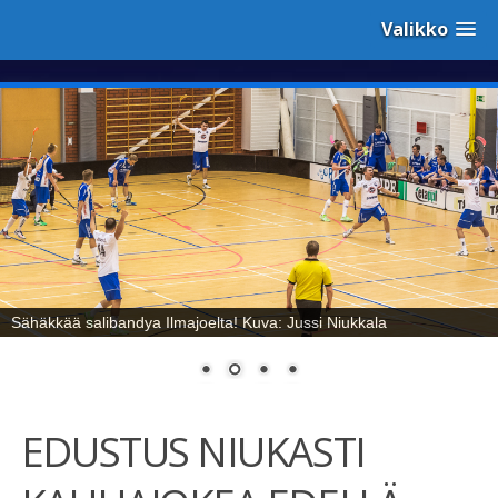
Valikko
Sähäkkää salibandya Ilmajoelta! Kuva: Jussi Niukkala
EDUSTUS NIUKASTI