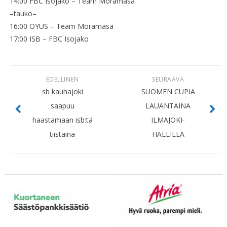
14:00 FBC Isojako – Team Moramasa
–tauko–
16:00 OYUS – Team Moramasa
17:00 ISB – FBC Isojako
EDELLINEN
SEURAAVA
sb kauhajoki
SUOMEN CUPIA
saapuu
LAUANTAINA
haastamaan isb:tä
ILMAJOKI-
tiistaina
HALLILLA