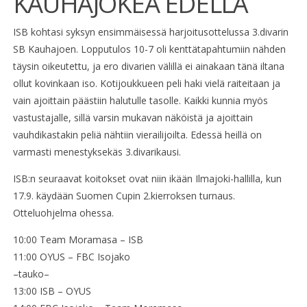
KAUHAJOKEA EDELLÄ
ISB kohtasi syksyn ensimmäisessä harjoitusottelussa 3.divarin
SB Kauhajoen. Lopputulos 10-7 oli kenttätapahtumiin nähden
täysin oikeutettu, ja ero divarien välillä ei ainakaan tänä iltana
ollut kovinkaan iso. Kotijoukkueen peli haki vielä raiteitaan ja
vain ajoittain päästiin halutulle tasolle. Kaikki kunnia myös
vastustajalle, sillä varsin mukavan näköistä ja ajoittain
vauhdikastakin peliä nähtiin vierailijoilta. Edessä heillä on
varmasti menestyksekäs 3.divarikausi.
ISB:n seuraavat koitokset ovat niin ikään Ilmajoki-hallilla, kun
17.9. käydään Suomen Cupin 2.kierroksen turnaus.
Otteluohjelma ohessa.
10:00 Team Moramasa – ISB
11:00 OYUS – FBC Isojako
–tauko–
13:00 ISB – OYUS