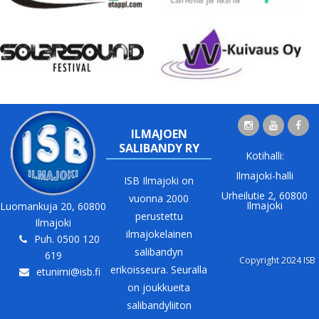
ILMAJOEN
SALIBANDY RY
Kotihalli:
Ilmajoki-halli
ISB Ilmajoki on
Urheilutie 2, 60800
vuonna 2000
Ilmajoki
Luomankuja 20, 60800
perustettu
Ilmajoki
ilmajokelainen
Puh. 0500 120
salibandyn
619
Copyright 2024 ISB
erikoisseura. Seuralla
etunimi@isb.fi
on joukkueita
salibandyliiton