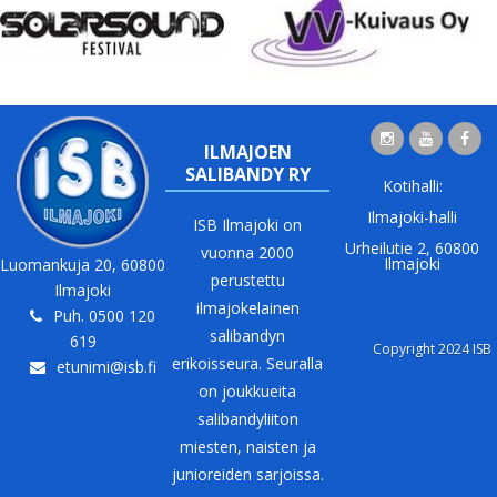
ILMAJOEN
SALIBANDY RY
Kotihalli:
Ilmajoki-halli
ISB Ilmajoki on
Urheilutie 2, 60800
vuonna 2000
Ilmajoki
Luomankuja 20, 60800
perustettu
Ilmajoki
ilmajokelainen
Puh. 0500 120
salibandyn
619
Copyright 2024 ISB
erikoisseura. Seuralla
etunimi@isb.fi
on joukkueita
salibandyliiton
miesten, naisten ja
junioreiden sarjoissa.