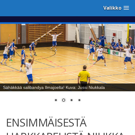
Valikko
Sähäkkää salibandya Ilmajoelta! Kuva: Jussi Niukkala
ENSIMMÄISESTÄ