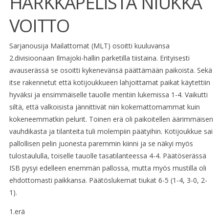
HARKKAPELISTÄ NIUKKA
VOITTO
Sarjanousija Mailattomat (MLT) osoitti kuuluvansa
2.divisioonaan Ilmajoki-hallin parketilla tiistaina. Erityisesti
avauserässä se osoitti kykenevänsä päättämään paikoista. Sekä
itse rakennetut että kotijoukkueen lahjoittamat paikat käytettiin
hyväksi ja ensimmäiselle tauolle mentiin lukemissa 1-4. Vaikutti
siltä, että valkoisista jännittivät niin kokemattomammat kuin
kokeneemmatkin pelurit. Toinen erä oli paikoitellen äärimmäisen
vauhdikasta ja tilanteita tuli molempiin päätyihin. Kotijoukkue sai
pallollisen pelin juonesta paremmin kiinni ja se näkyi myös
tulostaululla, toiselle tauolle tasatilanteessa 4-4. Päätöserässä
ISB pysyi edelleen enemmän pallossa, mutta myös mustilla oli
ehdottomasti paikkansa. Päätöslukemat tiukat 6-5 (1-4, 3-0, 2-
1).
1.erä