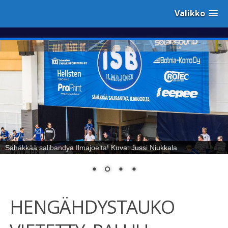
Valikko
Sähäkkää salibandya Ilmajoelta! Kuva: Jussi Niukkala
HENGÄHDYSTAUKO