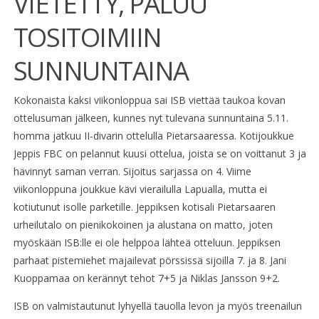
VIETETTY, PALUU
TOSITOIMIIN
SUNNUNTAINA
Kokonaista kaksi viikonloppua sai ISB viettää taukoa kovan
ottelusuman jälkeen, kunnes nyt tulevana sunnuntaina 5.11.
homma jatkuu II-divarin ottelulla Pietarsaaressa. Kotijoukkue
Jeppis FBC on pelannut kuusi ottelua, joista se on voittanut 3 ja
hävinnyt saman verran. Sijoitus sarjassa on 4. Viime
viikonloppuna joukkue kävi vierailulla Lapualla, mutta ei
kotiutunut isolle parketille. Jeppiksen kotisali Pietarsaaren
urheilutalo on pienikokoinen ja alustana on matto, joten
myöskään ISB:lle ei ole helppoa lähteä otteluun. Jeppiksen
parhaat pistemiehet majailevat pörssissä sijoilla 7. ja 8. Jani
Kuoppamaa on kerännyt tehot 7+5 ja Niklas Jansson 9+2.
ISB on valmistautunut lyhyellä tauolla levon ja myös treenailun