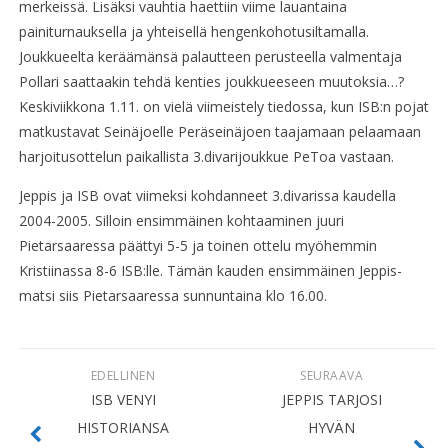
merkeissä. Lisäksi vauhtia haettiin viime lauantaina
painiturnauksella ja yhteisellä hengenkohotusiltamalla.
Joukkueelta keräämänsä palautteen perusteella valmentaja
Pollari saattaakin tehdä kenties joukkueeseen muutoksia…?
Keskiviikkona 1.11. on vielä viimeistely tiedossa, kun ISB:n pojat
matkustavat Seinäjoelle Peräseinäjoen taajamaan pelaamaan
harjoitusottelun paikallista 3.divarijoukkue PeToa vastaan.
Jeppis ja ISB ovat viimeksi kohdanneet 3.divarissa kaudella
2004-2005. Silloin ensimmäinen kohtaaminen juuri
Pietarsaaressa päättyi 5-5 ja toinen ottelu myöhemmin
Kristiinassa 8-6 ISB:lle. Tämän kauden ensimmäinen Jeppis-
matsi siis Pietarsaaressa sunnuntaina klo 16.00.
EDELLINEN
SEURAAVA
ISB VENYI
JEPPIS TARJOSI
HISTORIANSA
HYVÄN