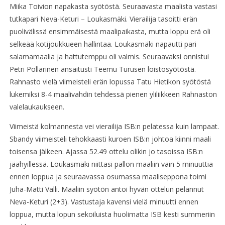
Miika Toivion napakasta syötöstä. Seuraavasta maalista vastasi
tutkapari Neva-Keturi – Loukasmäki. Vierailija tasoitti erän
puolivälissä ensimmäisestä maalipaikasta, mutta loppu erä oli
selkeää kotijoukkueen hallintaa. Loukasmäki napautti pari
salamamaalia ja hattutemppu oli valmis. Seuraavaksi onnistui
Petri Pollarinen ansaitusti Teemu Turusen loistosyötöstä.
Rahnasto vielä viimeisteli erän lopussa Tatu Hietikon syötöstä
lukemiksi 8-4 maalivahdin tehdessä pienen yliliikkeen Rahnaston
valelaukaukseen.
Viimeistä kolmannesta vei vierailija ISB:n pelatessa kuin lampaat.
Sbandy viimeisteli tehokkaasti kuroen ISB:n johtoa kiinni maali
toisensa jälkeen. Ajassa 52.49 ottelu olikin jo tasoissa ISB:n
jäähyillessä. Loukasmäki niittasi pallon maaliin vain 5 minuuttia
ennen loppua ja seuraavassa osumassa maaliseppona toimi
Juha-Matti Valli. Maaliin syötön antoi hyvän ottelun pelannut
Neva-Keturi (2+3). Vastustaja kavensi vielä minuutti ennen
loppua, mutta lopun sekoiluista huolimatta ISB kesti summeriin