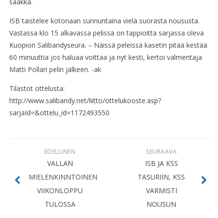
saakka.
ISB taistelee kotonaan sunnuntaina vielä suorasta noususta.
Vastassa klo 15 alkavassa pelissä on tappioitta sarjassa oleva
Kuopion Salibandyseura. – Näissä peleissä kasetin pitää kestää
60 minuuttia jos haluaa voittaa ja nyt kesti, kertoi valmentaja
Matti Pollari pelin jälkeen. -ak
Tilastot ottelusta:
http://www.salibandy.net/liitto/ottelukooste.asp?
sarjaId=&ottelu_id=1172493550
EDELLINEN
SEURAAVA
VALLAN
ISB JA KSS
MIELENKINNTOINEN
TASURIIN, KSS
VIIKONLOPPU
VARMISTI
TULOSSA
NOUSUN