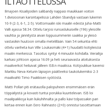
ILTAOTTELUSSA
Ilmajoen Kisailijoiden salibandy nappasi maukkaan voiton
1.divisioonan karsintapelissä Lahden Sbandyä vastaan lukemin
10-9 (2-3, 6-1, 2-5). Voittomaalin iski maalin edestä Juha-Matti
Valli ajassa 58.34. Ottelu tarjosi runsaslukuiselle (196) yleisölle
vauhtia ja jännitystä aivan loppusummeriin saakka ja yleisö
vastasikin huutoon omalla metelillään. Vain 54 sekuntia ehti
ottelu vanheta kun Ville Loukasmäki (4+1) huudatti kotiyleisöä
maalin merkeissä. Tasoitus syntyi 4 minuutin kohdalla. Vierailija
karkasi johtoon ajassa 16.09 ja heti seuraavasta aloituksesta
maaliverkot heiluivat jälleen ISB:n maalissa. Kotijoukkue kavensi
Markku Neva-Keturin läpiajon päätteeksi taukolukemiksi 2-3
maalivahti Timo Paakkisen syötöstä.
Matti Pollari piti erätauolla palopuheen ensimmäisen erän
töppäilyistä ja kovasti tuntui porukka kuuntelevan. ISB loi
maalipaikkoja kuin liukuhihnalta ja pallo kävi tolpassakin pari
kertaa ennen kuin Eero Rahnasto (2+0) onnistui tasoittamaan