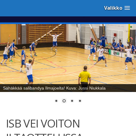
Valikko
Sähäkkää salibandya Ilmajoelta! Kuva: Jussi Niukkala
ISB VEI VOITON