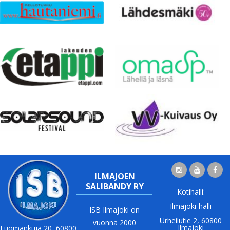
ILMAJOEN
SALIBANDY RY
Kotihalli:
Ilmajoki-halli
ISB Ilmajoki on
Urheilutie 2, 60800
vuonna 2000
Ilmajoki
Luomankuja 20, 60800