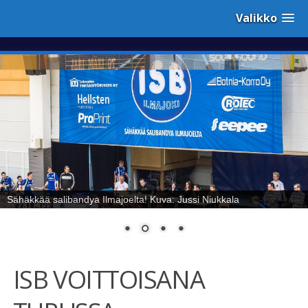
Valikko
Sähäkkää salibandya Ilmajoelta! Kuva: Jussi Niukkala
ISB VOITTOISANA