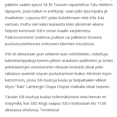
palkinto saatiin ajassa 56.30 Turusen vapautettua Tatu Hietikon
läpiajoon, josta taikuri ei erehtynyt, vaan pallo lipui lopulta yli
maaliviivan. Lopussa AFC pääsi kokeilemaan vielä 6:lla 4:ää
vastaan, mutta vain kaksi laukausta koko ylivoiman aikana
helpotti kummasti ISB:n oman maalin varjelemista.
Päätössummerin soidessa joukkue sai palkinnon kovasta
puolustusasenteesta voittoisien lukemien muodossa.
Peli oli oikeastaan juuri sellainen kuin odotettiinkin, voitettuja
kaksinkamppailuja kaverin pitkien avauksien päätteeksi ja omien
pelinkääntöjen onnistuminen riittävän terävästi olivat pelin
ratkaisun avaimet nöyrän puolustamisen lisäksi. Kiitokset myös
katsomoon, jossa ISB-huutoja kuului ja fanipaitaakin vilkkui!
Myös ”Raki” Lambergin Chupa Chupsit matkalla olivat tarpeen…
Tänään ISB-huutoja kuuluu todennäköisesti vielä hieman eri
volyymilla, kun SBS Kings saapuu ISB:n kotiluolaan klo 15.00
alkavassa ottelussa. Tervetuloa!