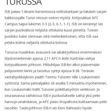
TURUSSA
ISB palasi 1.divarin karsinnoissa voittokantaan ja takaisin sarjan
kakkossijalle Turun reissun voiton myötä. Kotijoukkue AFC
Campus taipui lukemin 3-5 (2-3, 0-1, 1-1). ISB on kerännyt siis
sarjan puolivälissä neljästä ottelusta kuusi pistettä. Toinen
puolisko tulee olemaan siitä mielenkiintoinen, että ISB saa
pelata kolme neljästä ottelusta kotona.
Turussa maalirikas avauserä sai aikakirjoihinsa ensimmäisen
tilastomerkinnän ajassa 2.11 AFC:n Antti Kantolan vietyä
kotijoukkueen johtoon. Pikkuhiljaa ISB:kin alkoi pääsemään
pelijuoneen kiinni ja tasoitus syntyi ajassa 8.38. Terävän
vastahyökkäyksen päätti Teemu Turunen Ville Loukasmäen
syötöstä. Sama parivaljakko oli asialla 5 minuuttia myöhemmin,
kun Loukasmäki mätti Turusen poikittaisyötön verkkoon. Jo
seuraavassa vaihdossa ISB:n puolustukselle sattui yksi pelin
harvoja uinahduksia, ja AFC pääsi irtopallosta kuittaamaan pelin
tasoihin. Taukojohtoon ISB:n vei Eero Rahnasto hyvän