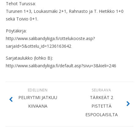
Tehot Turussa:
Turunen 1+3, Loukasmäki 2+1, Rahnasto ja T. Hietikko 1+0
sekä Toivio 0+1.
Pöytäkirja:
http://www.salibandyliiga.fi/ottelukooste.asp?
sarjaId=5&ottelu_id=1236163642
Sarjataulukko (lohko B):
http://www.salibandyliiga.fi/default.asp?sivu=3&kieli=246
EDELLINEN
SEURAAVA
PELIRYTMI JATKUU
TÄRKEÄT 2
KIIVAANA
PISTETTÄ
ESPOOLAISILTA