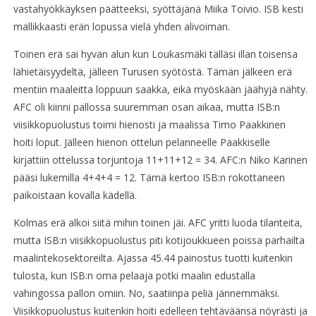
vastahyökkäyksen päätteeksi, syöttäjänä Miika Toivio. ISB kesti
mallikkaasti erän lopussa vielä yhden alivoiman.
Toinen erä sai hyvän alun kun Loukasmäki tälläsi illan toisensa
lähietäisyydeltä, jälleen Turusen syötöstä. Tämän jälkeen erä
mentiin maaleitta loppuun saakka, eikä myöskään jäähyjä nähty.
AFC oli kiinni pallossa suuremman osan aikaa, mutta ISB:n
viisikkopuolustus toimi hienosti ja maalissa Timo Paakkinen
hoiti loput. Jälleen hienon ottelun pelanneelle Paakkiselle
kirjattiin ottelussa torjuntoja 11+11+12 = 34. AFC:n Niko Karinen
pääsi lukemilla 4+4+4 = 12. Tämä kertoo ISB:n rokottaneen
paikoistaan kovalla kädellä.
Kolmas erä alkoi siitä mihin toinen jäi. AFC yritti luoda tilanteita,
mutta ISB:n viisikkopuolustus piti kotijoukkueen poissa parhailta
maalintekosektoreilta. Ajassa 45.44 painostus tuotti kuitenkin
tulosta, kun ISB:n oma pelaaja potki maalin edustalla
vahingossa pallon omiin. No, saatiinpa peliä jännemmäksi.
Viisikkopuolustus kuitenkin hoiti edelleen tehtäväänsä nöyrästi ja