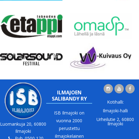
ILMAJOEN
SALIBANDY RY
Kotihalli:
Ilmajoki-halli
ISB Ilmajoki on
Urheilutie 2, 60800
vuonna 2000
Ilmajoki
Luomankuja 20, 60800
perustettu
Ilmajoki
ilmajokelainen
Puh. 0500 120