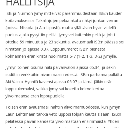
HALLITSIJA
ISB ja Nurmon Jymy mittelivät paremmuudestaan ISB:n kauden
koitavauksessa. Takalinjojen pelaajakato näkyi jonkun verran
(poissa Nikkola ja Ala-Lipasti), mutta yllättävän hyvin viidellä
puolustajalla pysyttiin pelillä. Jymy vei kuitenkin peliä ja johti
ottelua 59 minuuttia ja 23 sekuntia, avausmaali ISB:n päässä soi
nimittäin jo ajassa 0.37. Loppunumerot ISB:n pienestä
kolmannen erän kiristä huolimatta 5-7 (1-2, 1-3, 3-2) Jymylle.
Jymyn toinen osuma näki päivänvalon ajassa 05.34, ja sekin
sudittiin verkkoihin aivan maalin edestä. ISB:n parhaana palkittu
Aki Vainio-Hynnilä kavensi ajassa 06.07 ja tämä jäikin erän
loppulukemaksi, vaikka Jymy sai kokeilla kolme kertaa
ylivoimaansa erän loppupuolella.
Toisen erän avausmaali nähtiin alivoimamuodossa, kun Jymyn
Lauri Lehtimäen tarkka veto upposi tolpan kautta sisään, ISB:n
pelatessa päivän kahdesta ylivoimastaan ensimmäistä. Yhden