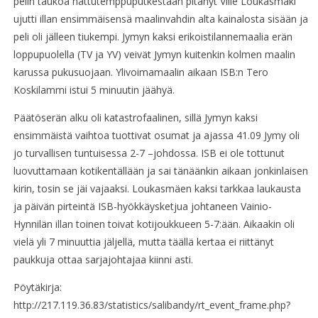
pelin taukoa hattutemppuputkestaan pitänyt Ville Loukasmäki
ujutti illan ensimmäisensä maalinvahdin alta kainalosta sisään ja
peli oli jälleen tiukempi. Jymyn kaksi erikoistilannemaalia erän
loppupuolella (TV ja YV) veivät Jymyn kuitenkin kolmen maalin
karussa pukusuojaan. Ylivoimamaalin aikaan ISB:n Tero
Koskilammi istui 5 minuutin jäähyä.
Päätöserän alku oli katastrofaalinen, sillä Jymyn kaksi
ensimmäistä vaihtoa tuottivat osumat ja ajassa 41.09 Jymy oli
jo turvallisen tuntuisessa 2-7 –johdossa. ISB ei ole tottunut
luovuttamaan kotikentällään ja sai tänäänkin aikaan jonkinlaisen
kirin, tosin se jäi vajaaksi. Loukasmäen kaksi tarkkaa laukausta
ja päivän pirteintä ISB-hyökkäysketjua johtaneen Vainio-
Hynnilän illan toinen toivat kotijoukkueen 5-7:ään. Aikaakin oli
vielä yli 7 minuuttia jäljellä, mutta täällä kertaa ei riittänyt
paukkuja ottaa sarjajohtajaa kiinni asti.
Pöytäkirja:
http://217.119.36.83/statistics/salibandy/rt_event_frame.php?