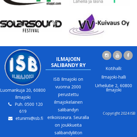
ILMAJOEN
SALIBANDY RY
Kotihalli:
Ilmajoki-halli
ISB Ilmajoki on
Urheilutie 2, 60800
vuonna 2000
Ilmajoki
Luomankuja 20, 60800
perustettu
Ilmajoki
ilmajokelainen
Puh. 0500 120
salibandyn
619
Copyright 2024 ISB
erikoisseura. Seuralla
etunimi@isb.fi
on joukkueita
salibandyliiton