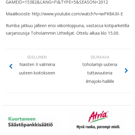
GAMEID=15382&LANG=FI&TYPE=5&SEASON=2012
Maalikooste: http://www.youtube.com/watch?v=iwPK8A3iI-E
Rumba jatkuu jälleen ensi viikonloppuna, vastassa kotiparketilla
sarjanousija Toholammin Urheilijat. Ottelu alkaa klo 15.00.
EDELLINEN
SEURAAVA
Naisten II valmiina
toholampi uutena
uuteen koitokseen
tuttavuutena
ilmajoki-hallille