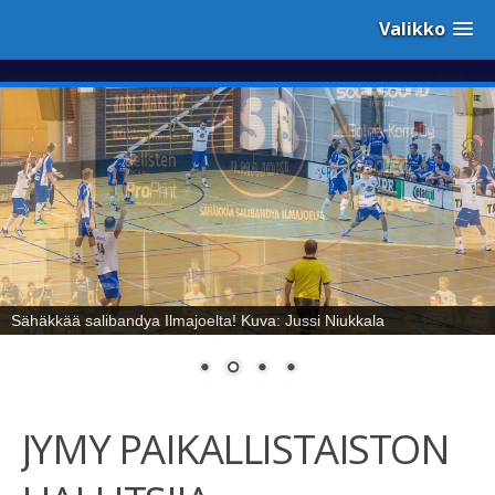
Valikko
Sähäkkää salibandya Ilmajoelta! Kuva: Jussi Niukkala
JYMY PAIKALLISTAISTON