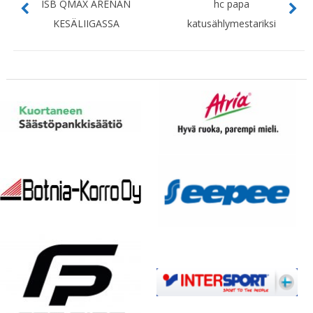
ISB QMAX ARENAN
hc papa
KESÄLIIGASSA
katusählymestariksi