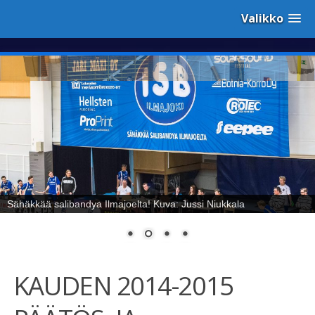
Valikko
Sähäkkää salibandya Ilmajoelta! Kuva: Jussi Niukkala
KAUDEN 2014-2015