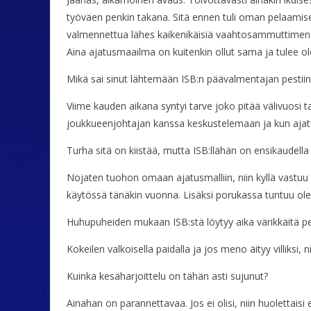
työväen penkin takana. Sitä ennen tuli oman pelaamise
valmennettua lähes kaikenikäisiä vaahtosammuttimen ko
Aina ajatusmaailma on kuitenkin ollut sama ja tulee ole
Mikä sai sinut lähtemään ISB:n päävalmentajan pesti
Viime kauden aikana syntyi tarve joko pitää välivuosi
joukkueenjohtajan kanssa keskustelemaan ja kun ajatuks
Turha sitä on kiistää, mutta ISB:llähän on ensikaudell
Nojaten tuohon omaan ajatusmalliin, niin kyllä vastuu o
käytössä tänäkin vuonna. Lisäksi porukassa tuntuu ole
Huhupuheiden mukaan ISB:stä löytyy aika värikkäitä pe
Kokeilen valkoisella paidalla ja jos meno äityy villiksi, ni
Kuinka kesäharjoittelu on tähän asti sujunut?
Ainahan on parannettavaa. Jos ei olisi, niin huolettais