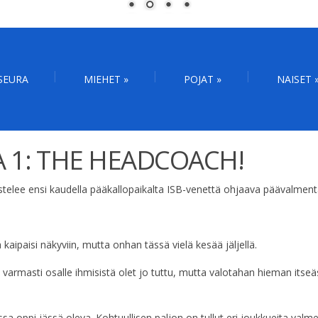
SEURA
MIEHET
»
POJAT
»
NAISET
 1: THE HEADCOACH!
astelee ensi kaudella pääkallopaikalta ISB-venettä ohjaava päävalm
aipaisi näkyviin, mutta onhan tässä vielä kesää jäljellä.
in varmasti osalle ihmisistä olet jo tuttu, mutta valotahan hieman its
ssa oppi-iässä oleva. Kohtuullisen paljon on tullut eri joukkueita val