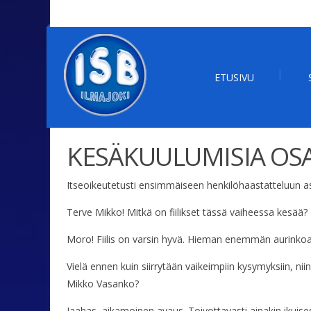
ETUSIVU
KESÄKUULUMISIA OSA
Itseoikeutetusti ensimmäiseen henkilöhaastatteluun 
Terve Mikko! Mitkä on fiilikset tässä vaiheessa kesää?
Moro! Fiilis on varsin hyvä. Hieman enemmän aurinkoa k
Vielä ennen kuin siirrytään vaikeimpiin kysymyksiin, ni
Mikko Vasanko?
Jaahas, aikamoinen avaus. Toivottavasti ainakin ikuise