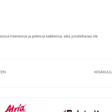
sissa treeneissä ja peleissä kaikkensa, eikä jossiteltavaa ole.
EEN
KESÄKUULUM