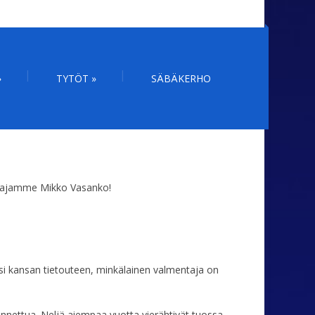
»
TYTÖT
»
SÄBÄKERHO
entajamme Mikko Vasanko!
eäsi kansan tietouteen, minkälainen valmentaja on
mennettua. Neljä aiempaa vuotta vierähtivät tuossa