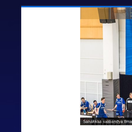
Sähäkkää salibandya Ilmaj