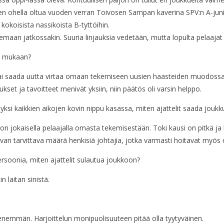
n ohella oltua vuoden verran Toivosen Sampan kaverina SPV:n A-junio
koisista nassikoista B-tyttöihin.
maan jatkossakin. Suuria linjauksia vedetään, mutta lopulta pelaajat k
in mukaan?
 tai saada uutta virtaa omaan tekemiseen uusien haasteiden muodossa. 
et ja tavoitteet menivät yksiin, niin päätös oli varsin helppo.
a yksi kaikkien aikojen kovin nippu kasassa, miten ajattelit saada jou
n jokaisella pelaajalla omasta tekemisestään. Toki kausi on pitkä ja h
van tarvittava määrä henkisiä johtajia, jotka varmasti hoitavat myös
rsoonia, miten ajattelit sulautua joukkoon?
in laitan sinistä.
i enemmän. Harjoittelun monipuolisuuteen pitää olla tyytyväinen.