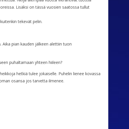
reissa. Lisäksi on tässä vuosien saatossa tullut
uitenkin tekevät pelin.
Aika pian kauden jälkeen alettiin tuon
kkueen puhaltamaan yhteen hiileen?
eikkoja hetkiä tulee jokaiselle. Puhelin lienee kovassa
 oman osansa jos tarvetta ilmenee.