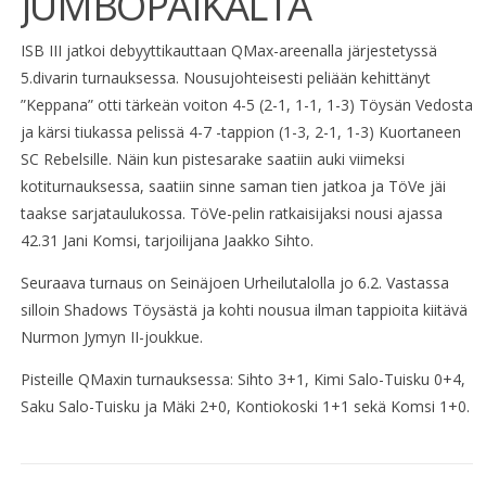
JUMBOPAIKALTA
ISB III jatkoi debyyttikauttaan QMax-areenalla järjestetyssä
5.divarin turnauksessa. Nousujohteisesti peliään kehittänyt
”Keppana” otti tärkeän voiton 4-5 (2-1, 1-1, 1-3) Töysän Vedosta
ja kärsi tiukassa pelissä 4-7 -tappion (1-3, 2-1, 1-3) Kuortaneen
SC Rebelsille. Näin kun pistesarake saatiin auki viimeksi
kotiturnauksessa, saatiin sinne saman tien jatkoa ja TöVe jäi
taakse sarjataulukossa. TöVe-pelin ratkaisijaksi nousi ajassa
42.31 Jani Komsi, tarjoilijana Jaakko Sihto.
Seuraava turnaus on Seinäjoen Urheilutalolla jo 6.2. Vastassa
silloin Shadows Töysästä ja kohti nousua ilman tappioita kiitävä
Nurmon Jymyn II-joukkue.
Pisteille QMaxin turnauksessa: Sihto 3+1, Kimi Salo-Tuisku 0+4,
Saku Salo-Tuisku ja Mäki 2+0, Kontiokoski 1+1 sekä Komsi 1+0.