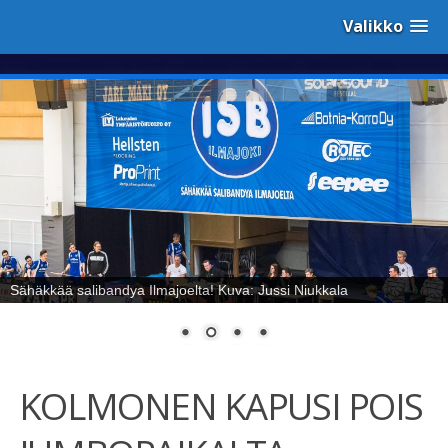
Valikko
Sähäkkää salibandya Ilmajoelta! Kuva: Jussi Niukkala
KOLMONEN KAPUSI POIS