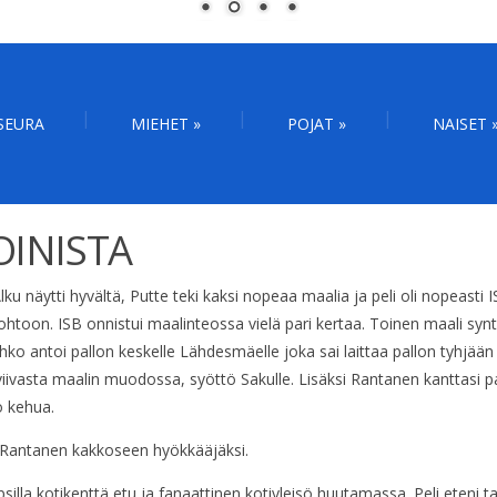
SEURA
MIEHET
»
POJAT
»
NAISET
OINISTA
 näytti hyvältä, Putte teki kaksi nopeaa maalia ja peli oli nopeasti I
ohtoon. ISB onnistui maalinteossa vielä pari kertaa. Toinen maali synt
Rahko antoi pallon keskelle Lähdesmäelle joka sai laittaa pallon tyhjään
viivasta maalin muodossa, syöttö Sakulle. Lisäksi Rantanen kanttasi pal
o kehua.
 Rantanen kakkoseen hyökkääjäksi.
illa kotikenttä etu ja fanaattinen kotiyleisö huutamassa. Peli eteni ta