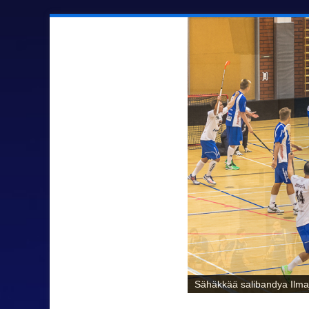
Sähäkkää salibandya Ilmaj