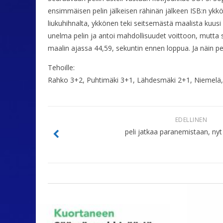
ensimmäisen pelin jälkeisen rähinän jälkeen ISB:n ykkösk
liukuhihnalta, ykkönen teki seitsemästä maalista kuusi
unelma pelin ja antoi mahdollisuudet voittoon, mutta se e
maalin ajassa 44,59, sekuntin ennen loppua. Ja näin pel
Tehoille:
Rahko 3+2, Puhtimäki 3+1, Lähdesmäki 2+1, Niemelä,Vi
EDELLINEN
peli jatkaa paranemistaan, nyt 