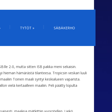
»
TYTÖT
»
SÄBÄKERHO
SB:lle 2-0, mutta sitten ISB pakka meni sekaisin.
yi hieman hämärästä tilanteesa. Tropicsin veskari luuli
 maaliin Toinen maali syntyi keskialueen vaparista.
lon vielä kertaalleen maaliin. Peli päätty lopulta
saisesti, maaleja mätkittiin vuorotellen. Liekö