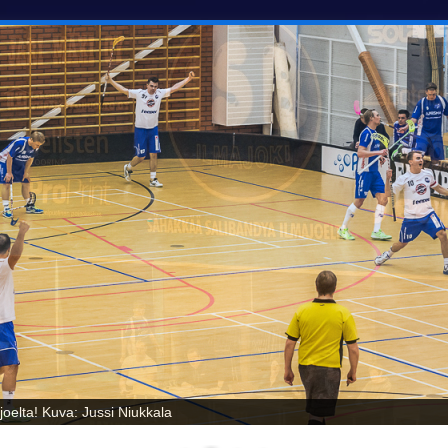
oelta! Kuva: Jussi Niukkala