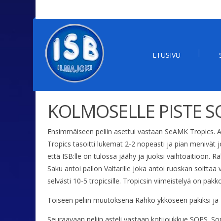
ETUSIVU
KOLMOSELLE PISTE S
Ensimmäiseen peliin asettui vastaan SeAMK Tropics. Alku
Tropics tasoitti lukemat 2-2 nopeasti ja pian menivät j
että ISB:lle on tulossa jäähy ja juoksi vaihtoaitioon. 
Saku antoi pallon Valtarille joka antoi ruoskan soittaa 
selvästi 10-5 tropicsille. Tropicsin viimeistelyä on pakk
Toiseen peliin muutoksena Rahko ykköseen pakiksi ja
Seuraavaan peliin asteli vastaan kotijoukkue SOPS. Sops