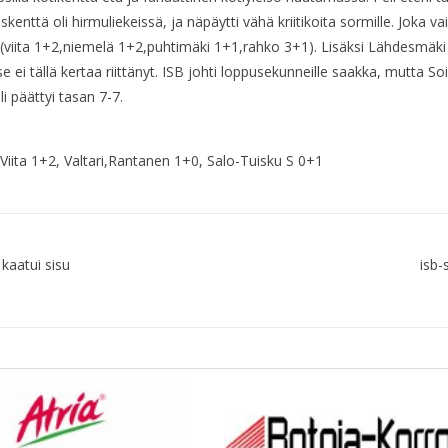
enttä oli hirmuliekeissä, ja näpäytti vähä kriitikoita sormille. Joka va
 (viita 1+2,niemelä 1+2,puhtimäki 1+1,rahko 3+1). Lisäksi Lähdesmäki o
i tällä kertaa riittänyt. ISB johti loppusekunneille saakka, mutta Soini
i päättyi tasan 7-7.
ita 1+2, Valtari,Rantanen 1+0, Salo-Tuisku S 0+1
kaatui sisu
isb-