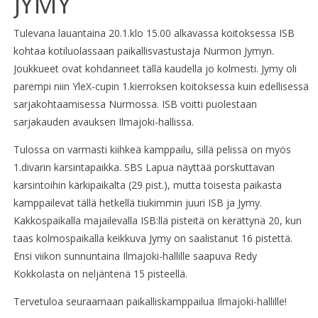
JYMY
Tulevana lauantaina 20.1.klo 15.00 alkavassa koitoksessa ISB
kohtaa kotiluolassaan paikallisvastustaja Nurmon Jymyn.
Joukkueet ovat kohdanneet tällä kaudella jo kolmesti. Jymy oli
parempi niin YleX-cupin 1.kierroksen koitoksessa kuin edellisessä
sarjakohtaamisessa Nurmossa. ISB voitti puolestaan
sarjakauden avauksen Ilmajoki-hallissa.
Tulossa on varmasti kiihkeä kamppailu, sillä pelissä on myös
1.divarin karsintapaikka. SBS Lapua näyttää porskuttavan
karsintoihin kärkipaikalta (29 pist.), mutta toisesta paikasta
kamppailevat tällä hetkellä tiukimmin juuri ISB ja Jymy.
Kakkospaikalla majailevalla ISB:llä pisteitä on kerättynä 20, kun
taas kolmospaikalla keikkuva Jymy on saalistanut 16 pistettä.
Ensi viikon sunnuntaina Ilmajoki-hallille saapuva Redy
Kokkolasta on neljäntenä 15 pisteellä.
Tervetuloa seuraamaan paikalliskamppailua Ilmajoki-hallille!