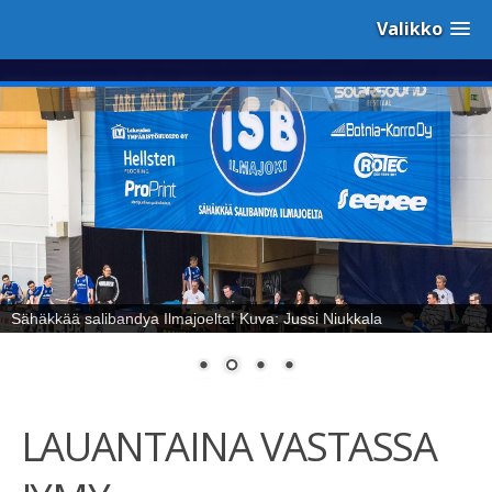
Valikko
Sähäkkää salibandya Ilmajoelta! Kuva: Jussi Niukkala
LAUANTAINA VASTASSA