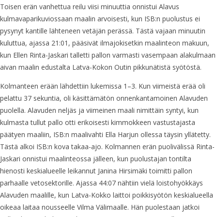
Toisen erän vanhettua reilu viisi minuuttia onnistui Alavus
kulmavaparikuviossaan maalin arvoisesti, kun ISB:n puolustus ei
pysynyt kantille lähteneen vetäjän perässä. Tästä vajaan minuutin
kuluttua, ajassa 21:01, pääsivät ilmajokisetkin maalinteon makuun,
kun Ellen Rinta-Jaskari talletti pallon varmasti vasempaan alakulmaan
aivan maalin edustalta Latva-Kokon Outin pikkunätistä syötöstä.
Kolmanteen erään lähdettiin lukemissa 1–3. Kun viimeistä erää oli
pelattu 37 sekuntia, oli käsittämätön onnenkantamoinen Alavuden
puolella. Alavuden neljäs ja viimeinen maali nimittäin syntyi, kun
kulmasta tullut pallo otti erikoisesti kimmokkeen vastustajasta
päätyen maaliin, ISB:n maalivahti Ella Harjun ollessa täysin yllätetty.
Tästä alkoi ISB:n kova takaa-ajo. Kolmannen erän puolivälissä Rinta-
Jaskari onnistui maalinteossa jälleen, kun puolustajan tontilta
hienosti keskialueelle leikannut Janina Hirsimäki toimitti pallon
parhaalle vetosektorille. Ajassa 44:07 nähtiin vielä loistohyökkäys
Alavuden maalille, kun Latva-Kokko laittoi poikkisyötön keskialueella
oikeaa laitaa nousseelle Vilma Välimaalle. Hän puolestaan jatkoi