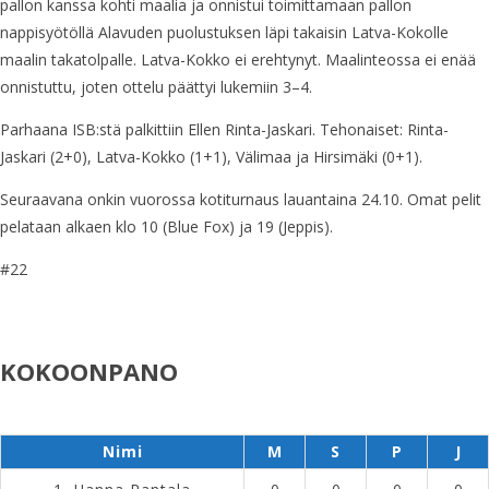
pallon kanssa kohti maalia ja onnistui toimittamaan pallon
nappisyötöllä Alavuden puolustuksen läpi takaisin Latva-Kokolle
maalin takatolpalle. Latva-Kokko ei erehtynyt. Maalinteossa ei enää
onnistuttu, joten ottelu päättyi lukemiin 3–4.
Parhaana ISB:stä palkittiin Ellen Rinta-Jaskari. Tehonaiset: Rinta-
Jaskari (2+0), Latva-Kokko (1+1), Välimaa ja Hirsimäki (0+1).
Seuraavana onkin vuorossa kotiturnaus lauantaina 24.10. Omat pelit
pelataan alkaen klo 10 (Blue Fox) ja 19 (Jeppis).
#22
KOKOONPANO
Nimi
M
S
P
J