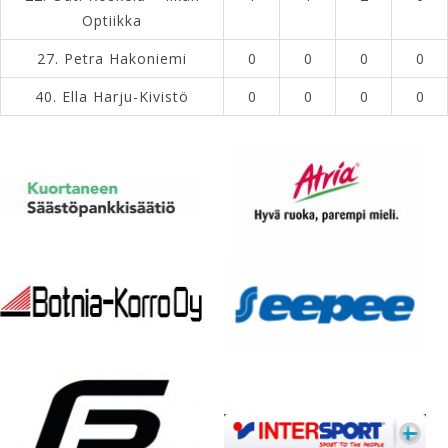
Optiikka
27.
Petra Hakoniemi
0
0
0
0
40.
Ella Harju-Kivistö
0
0
0
0