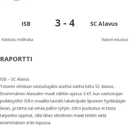
3
-
4
ISB
SC Alavus
Kokkola, Hollihaka
Naiset edustus
RAPORTTI
ISB – SC Alavus
Toiseen otteluun vastustajaksi asettui vanha tuttu SC Alavus.
Ensimmäinen Alavuden maali nähtiin ajassa 3:47, kun vastustajan
poikkisyöttö ISB:n maalilla tavoitti takatolpalle lipuneen hyökkääjän
lavan, ja tämä sai vetää pallon tyhjiin. ISB:n puolustus ei tästä
tarpeeksi oppinut, sillä lähes identtinen maali tehtiin vielä
ensimmäisen erän lopussa.