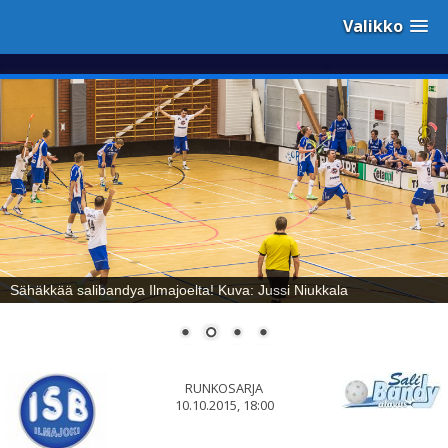
Valikko
Sähäkkää salibandya Ilmajoelta! Kuva: Jussi Niukkala
RUNKOSARJA
10.10.2015, 18:00