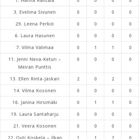
1.
Hanna Rantala
0
0
0
0
3.
Eveliina Sivunen
0
0
0
0
29.
Leena Perkiö
0
0
0
0
6.
Laura Hasunen
0
0
0
0
7.
Vilma Välimaa
0
1
1
0
11.
Jenni Neva-Keturi –
0
0
0
0
Meirän Punttis
13.
Ellen Rinta-Jaskari
2
0
2
0
14.
Vilma Kosonen
0
0
0
0
16.
Janina Hirsimäki
0
1
1
0
19.
Laura Santaharju
0
0
0
0
21.
Veera Kosonen
0
0
0
0
22.
Outi Koskela – Ilkan
1
1
2
0