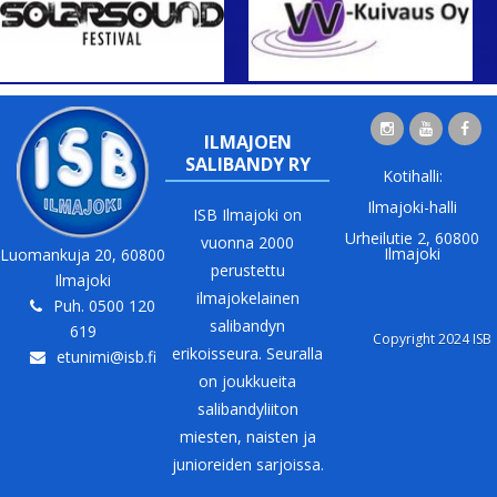
ILMAJOEN
SALIBANDY RY
Kotihalli:
Ilmajoki-halli
ISB Ilmajoki on
Urheilutie 2, 60800
vuonna 2000
Ilmajoki
Luomankuja 20, 60800
perustettu
Ilmajoki
ilmajokelainen
Puh. 0500 120
salibandyn
619
Copyright 2024 ISB
erikoisseura. Seuralla
etunimi@isb.fi
on joukkueita
salibandyliiton
miesten, naisten ja
junioreiden sarjoissa.