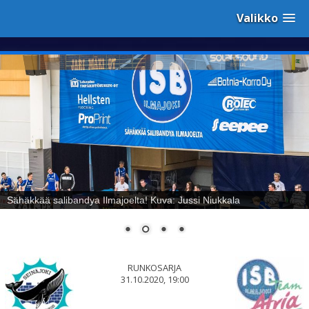
Valikko
Sähäkkää salibandya Ilmajoelta! Kuva: Jussi Niukkala
RUNKOSARJA
31.10.2020, 19:00