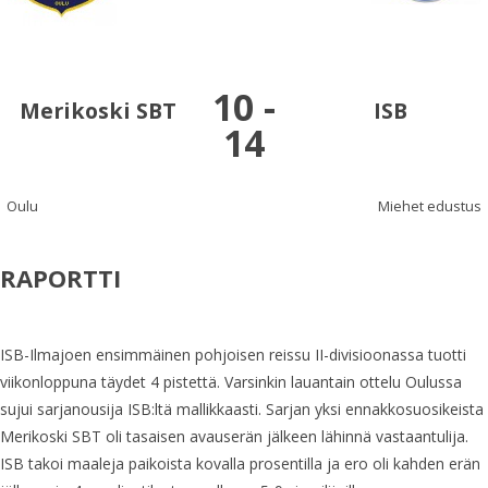
10
-
Merikoski SBT
ISB
14
Oulu
Miehet edustus
RAPORTTI
ISB-Ilmajoen ensimmäinen pohjoisen reissu II-divisioonassa tuotti
viikonloppuna täydet 4 pistettä. Varsinkin lauantain ottelu Oulussa
sujui sarjanousija ISB:ltä mallikkaasti. Sarjan yksi ennakkosuosikeista
Merikoski SBT oli tasaisen avauserän jälkeen lähinnä vastaantulija.
ISB takoi maaleja paikoista kovalla prosentilla ja ero oli kahden erän