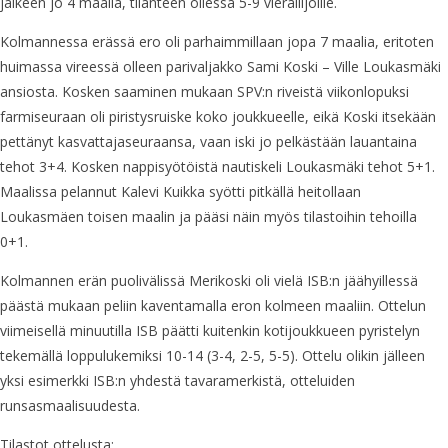
jälkeen jo 4 maalia, tilanteen ollessa 5-9 vierailijoille.
Kolmannessa erässä ero oli parhaimmillaan jopa 7 maalia, eritoten
huimassa vireessä olleen parivaljakko Sami Koski – Ville Loukasmäki
ansiosta. Kosken saaminen mukaan SPV:n riveistä viikonlopuksi
farmiseuraan oli piristysruiske koko joukkueelle, eikä Koski itsekään
pettänyt kasvattajaseuraansa, vaan iski jo pelkästään lauantaina
tehot 3+4. Kosken nappisyötöistä nautiskeli Loukasmäki tehot 5+1.
Maalissa pelannut Kalevi Kuikka syötti pitkällä heitollaan
Loukasmäen toisen maalin ja pääsi näin myös tilastoihin tehoilla
0+1.
Kolmannen erän puolivälissä Merikoski oli vielä ISB:n jäähyillessä
päästä mukaan peliin kaventamalla eron kolmeen maaliin. Ottelun
viimeisellä minuutilla ISB päätti kuitenkin kotijoukkueen pyristelyn
tekemällä loppulukemiksi 10-14 (3-4, 2-5, 5-5). Ottelu olikin jälleen
yksi esimerkki ISB:n yhdestä tavaramerkistä, otteluiden
runsasmaalisuudesta.
Tilastot ottelusta: