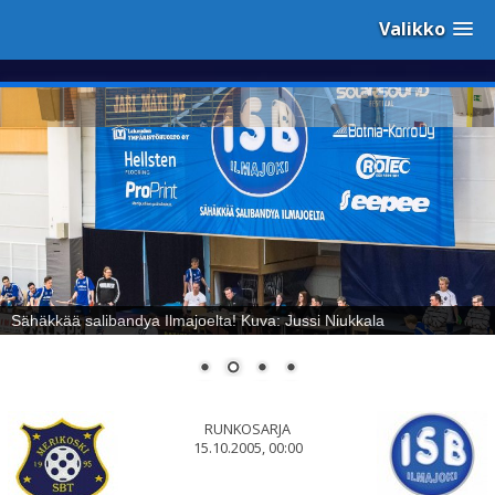
Valikko
Sähäkkää salibandya Ilmajoelta! Kuva: Jussi Niukkala
RUNKOSARJA
15.10.2005, 00:00