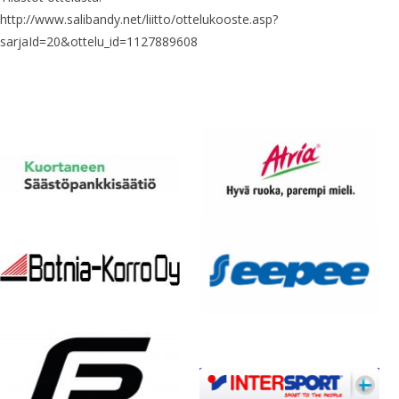
http://www.salibandy.net/liitto/ottelukooste.asp?
sarjaId=20&ottelu_id=1127889608