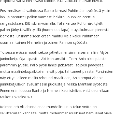
isojokisia välillä niin kivasti kaffille, että Valkkuakin aivan huvitti.
Ensimmäisessä vaihdossa Ranto kirmasi Puhtimäen syötöstä yksin
läpi ja namutteli pallon varmasti häkkiin. Jouppilan otettua
rangaistuksen, ISB iski alivoimalla. Tällä kertaa Puhtimäki tykitti
pallon järkyttävällä tykillä (huom. uus lapa) etuyläkulmaan pienestä
kierrosta. Ensimmäiseen erään mahtui vielä kaksi Puhtimäen
osumaa, toinen Niemelän ja toinen Rannon syötöstä.
Toisessa erässä maalintekoa jatkettiin ensimmäisen malliin. Myös
junioriketju Oja-Lipasti – Aki Kohtamäki – Tomi Ania alkoi päästä
paremmin jyvälle. Pallo pyöri lähes jatkuvasti Isojoen päädyssä,
mutta maalintekopaikkoihin eivät pojat tahtoneet päästä. Puhtimäen
näytettyä jälleen mallia rebound-maalillaan, Ania ampui vihdoin
junnuketjullekin avausmaalin puolustaja Miikka Mantilan syötöstä.
Ennen erän loppua Ranto ja Niemelä kaunistelivat vielä osumillaan
taukotulokseksi 8-3.
Kolmas erä oli lähinnä enää muodollisuus ottelun voittajan
selvittämisen kannalta, mutta molemmat joukkueet hamusivat vielä