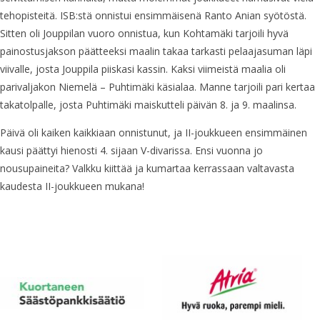
tehopisteitä. ISB:stä onnistui ensimmäisenä Ranto Anian syötöstä.
Sitten oli Jouppilan vuoro onnistua, kun Kohtamäki tarjoili hyvä
painostusjakson päätteeksi maalin takaa tarkasti pelaajasuman läpi
viivalle, josta Jouppila piiskasi kassin. Kaksi viimeistä maalia oli
parivaljakon Niemelä – Puhtimäki käsialaa. Manne tarjoili pari kertaa
takatolpalle, josta Puhtimäki maiskutteli päivän 8. ja 9. maalinsa.
Päivä oli kaiken kaikkiaan onnistunut, ja II-joukkueen ensimmäinen
kausi päättyi hienosti 4. sijaan V-divarissa. Ensi vuonna jo
nousupaineita? Valkku kiittää ja kumartaa kerrassaan valtavasta
kaudesta II-joukkueen mukana!