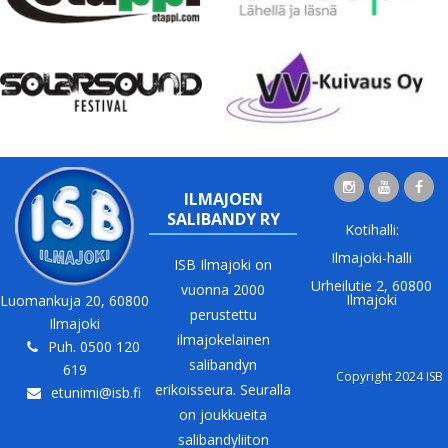
ILMAJOEN
SALIBANDY RY
Kotihalli:
Ilmajoki-halli
ISB Ilmajoki on
Urheilutie 2, 60800
vuonna 2000
Ilmajoki
Luomankuja 20, 60800
perustettu
Ilmajoki
ilmajokelainen
Puh. 0500 120
salibandyn
619
Copyright 2024 ISB
erikoisseura. Seuralla
etunimi@isb.fi
on joukkueita
salibandyliiton