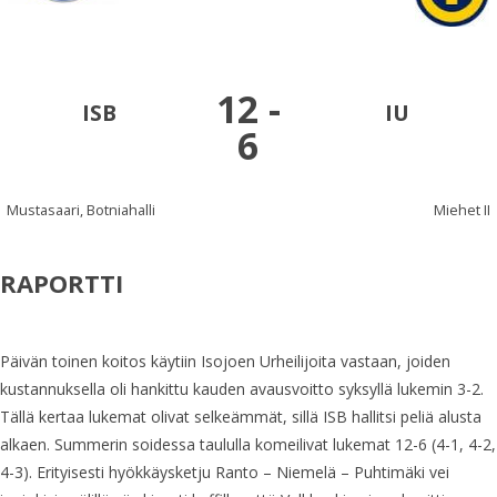
12
-
ISB
IU
6
Mustasaari, Botniahalli
Miehet II
RAPORTTI
Päivän toinen koitos käytiin Isojoen Urheilijoita vastaan, joiden
kustannuksella oli hankittu kauden avausvoitto syksyllä lukemin 3-2.
Tällä kertaa lukemat olivat selkeämmät, sillä ISB hallitsi peliä alusta
alkaen. Summerin soidessa taululla komeilivat lukemat 12-6 (4-1, 4-2,
4-3). Erityisesti hyökkäysketju Ranto – Niemelä – Puhtimäki vei