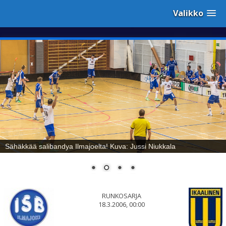
Valikko
Sähäkkää salibandya Ilmajoelta! Kuva: Jussi Niukkala
RUNKOSARJA
18.3.2006, 00:00