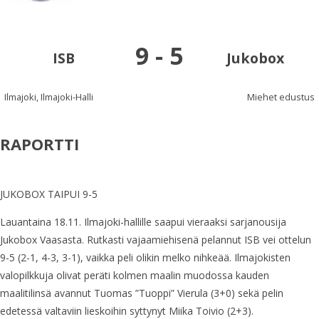
9
-
5
ISB
Jukobox
Ilmajoki, Ilmajoki-Halli
Miehet edustus
RAPORTTI
JUKOBOX TAIPUI 9-5
Lauantaina 18.11. Ilmajoki-hallille saapui vieraaksi sarjanousija
Jukobox Vaasasta. Rutkasti vajaamiehisenä pelannut ISB vei ottelun
9-5 (2-1, 4-3, 3-1), vaikka peli olikin melko nihkeää. Ilmajokisten
valopilkkuja olivat peräti kolmen maalin muodossa kauden
maalitilinsä avannut Tuomas ”Tuoppi” Vierula (3+0) sekä pelin
edetessä valtaviin lieskoihin syttynyt Miika Toivio (2+3).