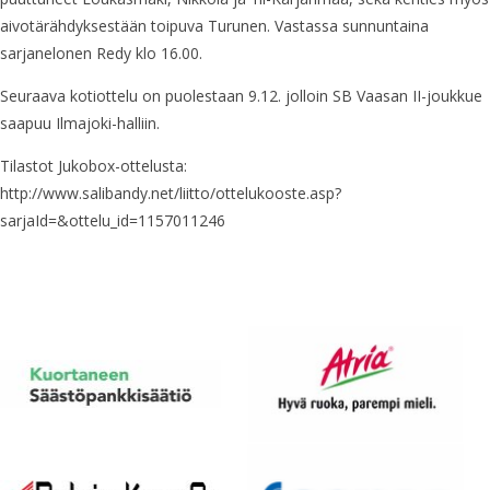
aivotärähdyksestään toipuva Turunen. Vastassa sunnuntaina
sarjanelonen Redy klo 16.00.
Seuraava kotiottelu on puolestaan 9.12. jolloin SB Vaasan II-joukkue
saapuu Ilmajoki-halliin.
Tilastot Jukobox-ottelusta:
http://www.salibandy.net/liitto/ottelukooste.asp?
sarjaId=&ottelu_id=1157011246