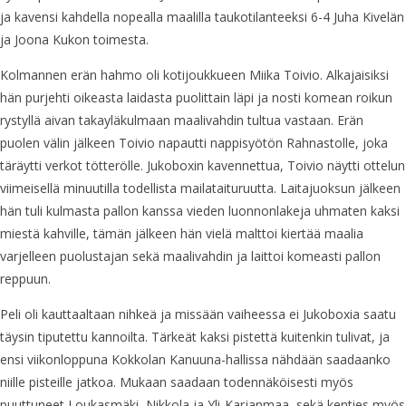
ja kavensi kahdella nopealla maalilla taukotilanteeksi 6-4 Juha Kivelän
ja Joona Kukon toimesta.
Kolmannen erän hahmo oli kotijoukkueen Miika Toivio. Alkajaisiksi
hän purjehti oikeasta laidasta puolittain läpi ja nosti komean roikun
rystyllä aivan takayläkulmaan maalivahdin tultua vastaan. Erän
puolen välin jälkeen Toivio napautti nappisyötön Rahnastolle, joka
täräytti verkot tötterölle. Jukoboxin kavennettua, Toivio näytti ottelun
viimeisellä minuutilla todellista mailataituruutta. Laitajuoksun jälkeen
hän tuli kulmasta pallon kanssa vieden luonnonlakeja uhmaten kaksi
miestä kahville, tämän jälkeen hän vielä malttoi kiertää maalia
varjelleen puolustajan sekä maalivahdin ja laittoi komeasti pallon
reppuun.
Peli oli kauttaaltaan nihkeä ja missään vaiheessa ei Jukoboxia saatu
täysin tiputettu kannoilta. Tärkeät kaksi pistettä kuitenkin tulivat, ja
ensi viikonloppuna Kokkolan Kanuuna-hallissa nähdään saadaanko
niille pisteille jatkoa. Mukaan saadaan todennäköisesti myös
puuttuneet Loukasmäki, Nikkola ja Yli-Karjanmaa, sekä kenties myös