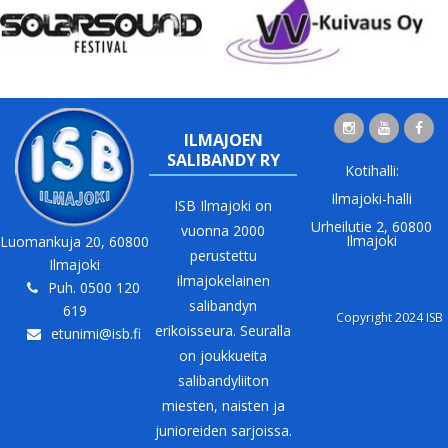
ILMAJOEN
SALIBANDY RY
Kotihalli:
Ilmajoki-halli
ISB Ilmajoki on
Urheilutie 2, 60800
vuonna 2000
Ilmajoki
Luomankuja 20, 60800
perustettu
Ilmajoki
ilmajokelainen
Puh. 0500 120
salibandyn
619
Copyright 2024 ISB
erikoisseura. Seuralla
etunimi@isb.fi
on joukkueita
salibandyliiton
miesten, naisten ja
junioreiden sarjoissa.