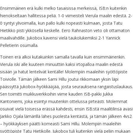
Ensimmäinen erä kulki melko tasaisissa merkeissä, ISB:n kuitenkin
hienokseltaan hallitessa peliä. 1-0 viimeisteli Vierula maalin edestä. 2-
0 syntyi ylivoimalla, kun pallo kulki nopeasti kulmaan, josta Tatu
Hietikko pisti ykkösellä keskelle. Eero Rahnaston veto oli ottamaton
maalivahdille. Jukobox kavensi vielä taukolukemiksi 2-1 Yannick
Pelletierin osumalla.
Toinen erä alkoi kutakuinkin samalla tavalla kuin ensimmäinenkin.
Vierula iski alle kuuteen minuuttiin kaksi irtopalloa maalin edestä
sisään ja hatut lentelivät kentälle! Molempiin maaleihin syöttöpiste
Toiviolle. Tämän jälkeen Sami Hillu joutui rikkomaan yksin läpi
päässyttä Jukobox-hyökkääjää, josta seurauksena rangaistuslaukaus.
Sen toimitti muikkuverkkoihin viime kauden ISB-pakki Jukka
Kantoniemi, joka esiintyi muutenkin ottelussa pirteästi. Molemmat
osuivat vielä toisessa erässä kahdesti, ensin ISB:stä maalitilinsä avasi
Jarkko Ojala lämärillä lähes puolesta kentästä, ja tämän jälkeen 4vs2
– hyökkäyksen päätti komeasti Sami Hillu. Molempiin maaleihin
syöttöpiste Tatu Hietikolle. Jukobox tuli kuitenkin vielä peliin mukaan