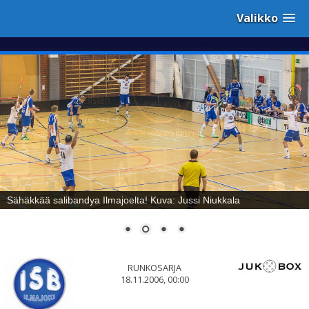
Valikko
Sähäkkää salibandya Ilmajoelta! Kuva: Jussi Niukkala
RUNKOSARJA
18.11.2006, 00:00