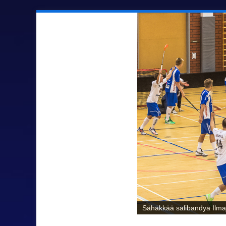
Sähäkkää salibandya Ilmaj