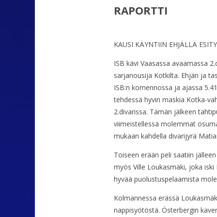
RAPORTTI
KAUSI KÄYNTIIN EHJÄLLÄ ESIT
ISB kävi Vaasassa avaamassa 2.div
sarjanousija Kotkilta. Ehjän ja ta
ISB:n komennossa ja ajassa 5.41 
tehdessä hyvin maskia Kotka-vaht
2.divarissa. Tämän jälkeen tahtip
viimeistellessä molemmat osumat. 
mukaan kahdella divarijyrä Matia
Toiseen erään peli saatiin jälleen
myös Ville Loukasmäki, joka iski
hyvää puolustuspelaamista molemm
Kolmannessa erässä Loukasmäki ko
nappisyötöstä. Österbergin kaven