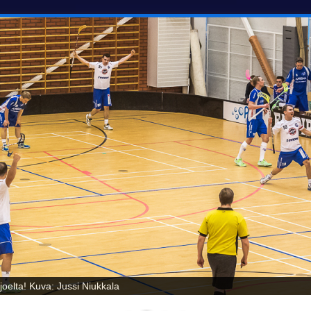
oelta! Kuva: Jussi Niukkala