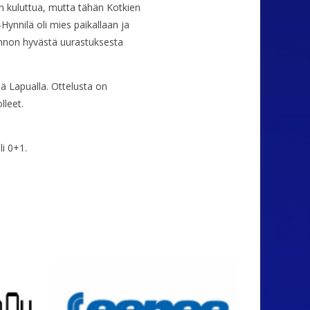
utin kuluttua, mutta tähän Kotkien
Hynnilä oli mies paikallaan ja
kinnon hyvästä uurastuksesta
iä Lapualla. Ottelusta on
lleet.
i 0+1.