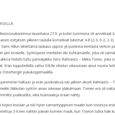
YKSELLÄ
isioonakautensa lauantaina 27.9. ja kotiin tuomisina oli arvokkaat kak
saisen esityksen jälkeen taululla komeilivat lukemat 4-8 (2-3, 0-2, 2-3)
Sami Hillun lähettämä laukaus upposi yli puolesta kentästä verkon p
i Jani Koskelle. Syöttöpiste merkittiin Aki Kohtamäelle, joka oli sama
uikkoa heilutti tuttu parivaljakko Eero Rahnasto – Miika Toivio, joka 
Erän loppuhetkillä sattui ISB:lle ottelun oikeastaan ainut musta hetki
s Österbergin pukukoppimaalilla.
 paremmin haltuun ja erän puolivälissä iski jälleen akseli Rahnasto – To
 Heikki Nikkolan syötön aivan oikeaan yläkulmaan. Toinen erä oli näi
ilta joukkueilta, eikä lisämaaleja erään nähty.
pioi itseään ja iski hyvin samantyyppisen maalin kuin toisessa erässä
nettua 3-6:een nähtiin päivän komein maali, kun Toivion tutka haki k