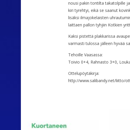
nousi pakin tontilta takatolpille 
kiri tyrehtyi, eikä se saanut kov
lisäksi ilmajokelaisten uhrautumi
laittaen pallon tyhjiin Kotkien yr
Kaksi pistettä plakkarissa avaupel
varmasti tulossa jälleen hyvää sa
Tehoille Vaasassa:
Toivio 0+4, Rahnasto 3+0, Loukas
Ottelupöytäkirja:
http://www.salibandy.net/liitto