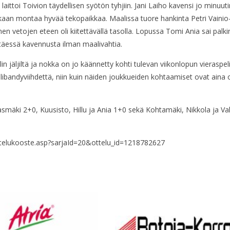
ja laittoi Toivion täydellisen syötön tyhjiin. Jani Laiho kavensi jo minu
inkaan montaa hyvää tekopaikkaa. Maalissa tuore hankinta Petri Vainio-
nen vetojen eteen oli kiitettävällä tasolla. Lopussa Tomi Ania sai pal
ittäessä kavennusta ilman maalivahtia.
in jäljiltä ja nokka on jo käännetty kohti tulevan viikonlopun vieraspel
libandyviihdettä, niin kuin näiden joukkueiden kohtaamiset ovat aina o
mäki 2+0, Kuusisto, Hillu ja Ania 1+0 sekä Kohtamäki, Nikkola ja Vall
/ottelukooste.asp?sarjaId=20&ottelu_id=1218782627