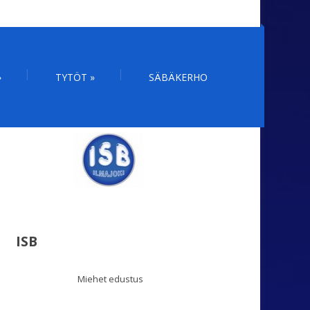
»
TYTÖT
»
SÄBÄKERHO
ISB
Miehet edustus