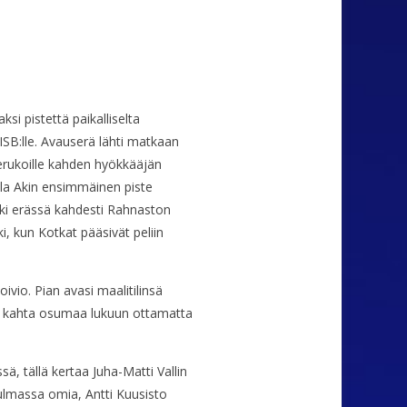
si pistettä paikalliselta
 ISB:lle. Avauserä lähti matkaan
erukoille kahden hyökkääjän
lla Akin ensimmäinen piste
iski erässä kahdesti Rahnaston
, kun Kotkat pääsivät peliin
ivio. Pian avasi maalitilinsä
tä kahta osumaa lukuun ottamatta
, tällä kertaa Juha-Matti Vallin
ulmassa omia, Antti Kuusisto