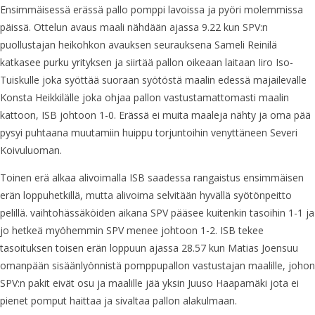
Ensimmäisessä erässä pallo pomppi lavoissa ja pyöri molemmissa
päissä. Ottelun avaus maali nähdään ajassa 9.22 kun SPV:n
puollustajan heikohkon avauksen seurauksena Sameli Reinilä
katkasee purku yrityksen ja siirtää pallon oikeaan laitaan Iiro Iso-
Tuiskulle joka syöttää suoraan syötöstä maalin edessä majailevalle
Konsta Heikkilälle joka ohjaa pallon vastustamattomasti maalin
kattoon, ISB johtoon 1-0. Erässä ei muita maaleja nähty ja oma pää
pysyi puhtaana muutamiin huippu torjuntoihin venyttäneen Severi
Koivuluoman.
Toinen erä alkaa alivoimalla ISB saadessa rangaistus ensimmäisen
erän loppuhetkillä, mutta alivoima selvitään hyvällä syötönpeitto
pelillä. vaihtohässäköiden aikana SPV pääsee kuitenkin tasoihin 1-1 ja
jo hetkeä myöhemmin SPV menee johtoon 1-2. ISB tekee
tasoituksen toisen erän loppuun ajassa 28.57 kun Matias Joensuu
omanpään sisäänlyönnistä pomppupallon vastustajan maalille, johon
SPV:n pakit eivät osu ja maalille jää yksin Juuso Haapamäki jota ei
pienet pomput haittaa ja sivaltaa pallon alakulmaan.