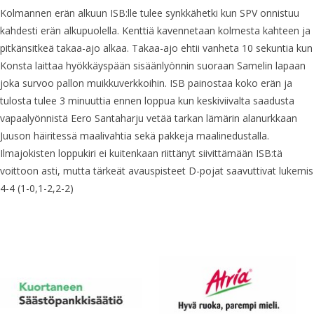
Kolmannen erän alkuun ISB:lle tulee synkkähetki kun SPV onnistuu
kahdesti erän alkupuolella. Kenttiä kavennetaan kolmesta kahteen ja
pitkänsitkeä takaa-ajo alkaa. Takaa-ajo ehtii vanheta 10 sekuntia kun
Konsta laittaa hyökkäyspään sisäänlyönnin suoraan Samelin lapaan
joka survoo pallon muikkuverkkoihin. ISB painostaa koko erän ja
tulosta tulee 3 minuuttia ennen loppua kun keskiviivalta saadusta
vapaalyönnistä Eero Santaharju vetää tarkan lämärin alanurkkaan
Juuson häiritessä maalivahtia sekä pakkeja maalinedustalla.
Ilmajokisten loppukiri ei kuitenkaan riittänyt siivittämään ISB:tä
voittoon asti, mutta tärkeät avauspisteet D-pojat saavuttivat lukemis
4-4 (1-0,1-2,2-2)