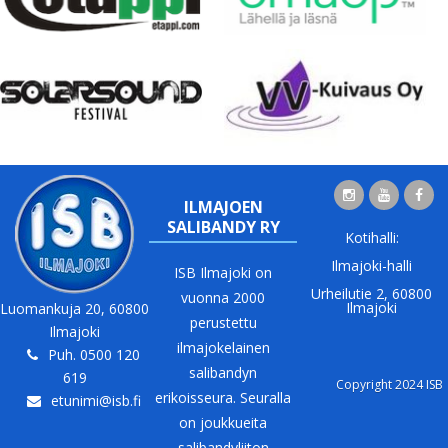
ILMAJOEN
SALIBANDY RY
Kotihalli:
Ilmajoki-halli
ISB Ilmajoki on
Urheilutie 2, 60800
vuonna 2000
Ilmajoki
Luomankuja 20, 60800
perustettu
Ilmajoki
ilmajokelainen
Puh. 0500 120
salibandyn
619
Copyright 2024 ISB
erikoisseura. Seuralla
etunimi@isb.fi
on joukkueita
salibandyliiton