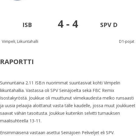
4
-
4
ISB
SPV D
Vimpeli, Liikuntahalli
D1-pojat
RAPORTTI
Sunnuntaina 2.11 ISB:n nuorimmat suuntasivat kohti Vimpelin
liikuntahallia. Vastassa oli SPV Seinäjoelta sekä FBC Remix
Isostakyröstä. Joukkue oli muuttunut viimekaudesta melko runsaasti
ja uusia pelaajia aloittanut vasta tälle kaudelle, jossa muut joukkueet
saavat vähän tasoitusta. Joukkue kuitenkin selvitti turnauksen
maalisuhteella 13-11.
Ensimmäisenä vastaan asettui Seinäjoen Peliveljet eli SPV.