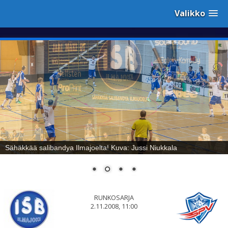
Valikko
Sähäkkää salibandya Ilmajoelta! Kuva: Jussi Niukkala
RUNKOSARJA
2.11.2008, 11:00