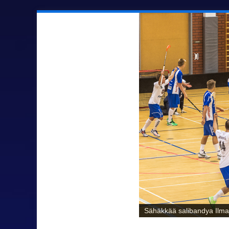
Sähäkkää salibandya Ilmaj