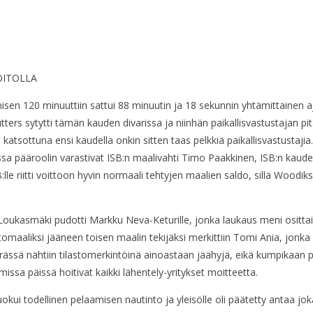
OITOLLA
n 120 minuuttiin sattui 88 minuutin ja 18 sekunnin yhtämittainen aj
ters sytytti tämän kauden divarissa ja niinhän paikallisvastustajan 
ä katsottuna ensi kaudella onkin sitten taas pelkkiä paikallisvastustaj
jossa pääroolin varastivat ISB:n maalivahti Timo Paakkinen, ISB:n kaude
B:lle riitti voittoon hyvin normaali tehtyjen maalien saldo, sillä Woodik
 Loukasmäki pudotti Markku Neva-Keturille, jonka laukaus meni osittai
omaaliksi jääneen toisen maalin tekijäksi merkittiin Tomi Ania, jonka 
erässä nähtiin tilastomerkintöinä ainoastaan jäähyjä, eikä kumpikaa
sa päissä hoitivat kaikki lähentely-yritykset moitteetta.
kui todellinen pelaamisen nautinto ja yleisölle oli päätetty antaa jok