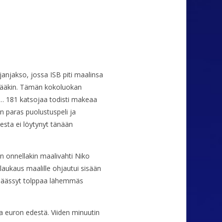
anjakso, jossa ISB piti maalinsa
pitääkin. Tämän kokoluokan
ia… 181 katsojaa todisti makeaa
n paras puolustuspeli ja
sesta ei löytynyt tänään
n onnellakin maalivahti Niko
laukaus maalille ohjautui sisään
n päässyt tolppaa lähemmäs
a euron edestä. Viiden minuutin