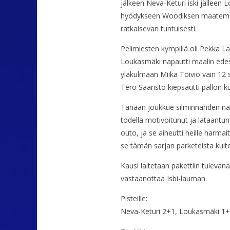
jälkeen Neva-Keturi iski jälleen 
hyödykseen Woodiksen maatemenohe
ratkaisevan tuntuisesti.
Pelimiesten kympillä oli Pekka Lai
Loukasmäki napautti maalin edestä
yläkulmaan Miika Toivio vain 12 
Tero Saaristo kiepsautti pallon k
Tänään joukkue silminnähden nautt
todella motivoitunut ja lataantun
outo, ja se aiheutti heille harmai
se tämän sarjan parketeista kuite
Kausi laitetaan pakettiin tulevan
vastaanottaa Isbi-lauman.
Pisteille:
Neva-Keturi 2+1, Loukasmäki 1+2,