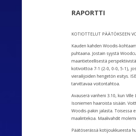
RAPORTTI
KOTIOTTELUT PÄÄTÖKSEEN V
Kauden kahden Woodis-kohtaamise
puhtaana. Jostain syystä Woodcut
maantieteellisestä perspektiivist
kotivoittoa 7-1 (2-0, 0-0, 5-1), 
vierailijoiden hengetön esitys. IS
tarvittavaa voitontahtoa.
Avauserä vanheni 3.10, kun Ville
Isoniemen haaroista sisään. Voitt
Woodis-pakin jalasta. Toisessa 
maalintekoa. Maalivahdit molemmis
Päätöserässä kotijoukkueesta huo