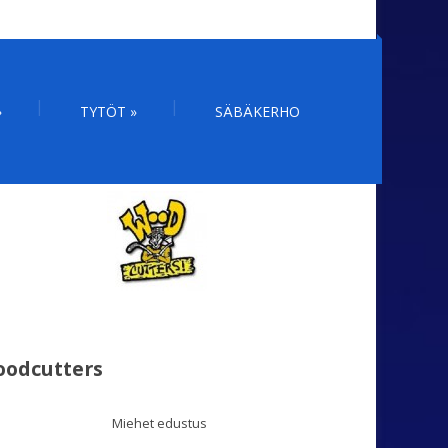
»
TYTÖT
»
SÄBÄKERHO
odcutters
Miehet edustus