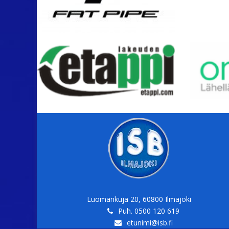
Luomankuja 20, 60800 Ilmajoki
Puh. 0500 120 619
etunimi@isb.fi