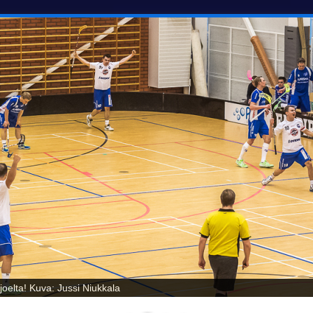
oelta! Kuva: Jussi Niukkala