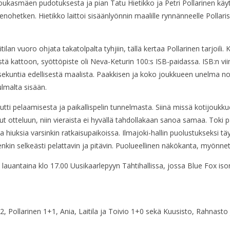
Loukasmäen pudotuksesta ja pian Tatu Hietikko ja Petri Pollarinen käy
tken. Hietikko laittoi sisäänlyönnin maalille rynnänneelle Pollarise
tilan vuoro ohjata takatolpalta tyhjiin, tällä kertaa Pollarinen tarjoil
 kattoon, syöttöpiste oli Neva-Keturin 100:s ISB-paidassa. ISB:n viime
sekuntia edellisestä maalista. Paakkisen ja koko joukkueen unelma noll
ulmalta sisään.
i pelaamisesta ja paikallispelin tunnelmasta. Siinä missä kotijoukkue
ut otteluun, niin vieraista ei hyvällä tahdollakaan sanoa samaa. Toki pa
ta hiuksia varsinkin ratkaisupaikoissa. Ilmajoki-hallin puolustukseksi t
nkin selkeästi pelattavin ja pitävin. Puolueellinen näkökanta, myönnetä
a lauantaina klo 17.00 Uusikaarlepyyn Tähtihallissa, jossa Blue Fox is
 Pollarinen 1+1, Ania, Laitila ja Toivio 1+0 sekä Kuusisto, Rahnasto 