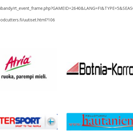
cs/salibandy/rt_event_frame.php?GAMEID=2640&LANG=FI&TYPE=5&SE
cutters.fi/uutiset.html?106