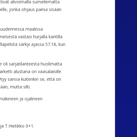
ttivät alivoimalla sumeilematta
lle, jonka ohjaus painui sisään
i. Kuudennessa maalissa
isestä vastasi hurjalla kantilla
apelistä särkyi ajassa 57.18, kun
 oli sarjatilanteesta huolimatta
rketti alustana on vaasalaisille
äytyy sanoa kuitenkin se, että on
än, mutta silti.
omäkineen ja ojalineen
ja T.Hietikko 0+1.