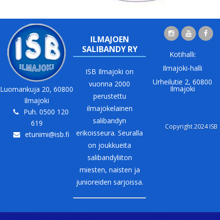
ILMAJOEN
SALIBANDY RY
Kotihalli:
Ilmajoki-halli
ISB Ilmajoki on
Urheilutie 2, 60800
vuonna 2000
Ilmajoki
Luomankuja 20, 60800
perustettu
Ilmajoki
ilmajokelainen
Puh. 0500 120
salibandyn
619
Copyright 2024 ISB
erikoisseura. Seuralla
etunimi@isb.fi
on joukkueita
salibandyliiton
miesten, naisten ja
junioreiden sarjoissa.