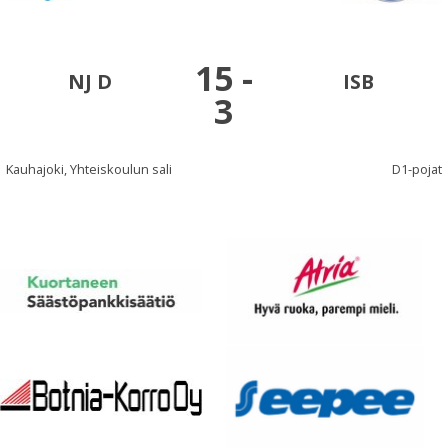
15
-
NJ D
ISB
3
Kauhajoki, Yhteiskoulun sali
D1-pojat