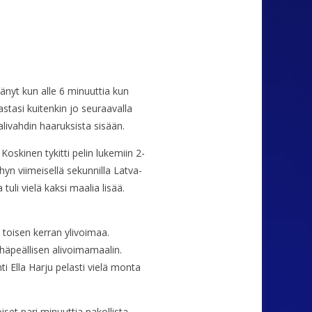
stänyt kun alle 6 minuuttia kun
tasi kuitenkin jo seuraavalla
alivahdin haaruksista sisään.
oskinen tykitti pelin lukemiin 2-
yn viimeisellä sekunnilla Latva-
uli vielä kaksi maalia lisää.
toisen kerran ylivoimaa.
häpeällisen alivoimamaalin.
i Ella Harju pelasti vielä monta
set pari minuuttia pakollista