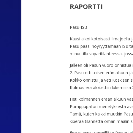
RAPORTTI
Pasu-ISB
Kausi alkoi kotoisasti Ilmajoella 
Pasu pääsi nöyryyttämään ISB:tä 
minuutilla vaparitilanteessa, joss
Jälleen oli Pasun vuoro onnistua 
2. Pasu otti toisen erän alkuun j
Kokko onnistui ja veti Koskisen sy
Kolmas erä aloitettiin lukemissa 
Heti kolmannen erään alkuun vast
Pomppupallon menetyksestä avautu
Tämä, kuten kaikki muutkin Pasun 
kiperää tilannetta oman maalin su
Ilon ollessa ylimmillään Pasun jä