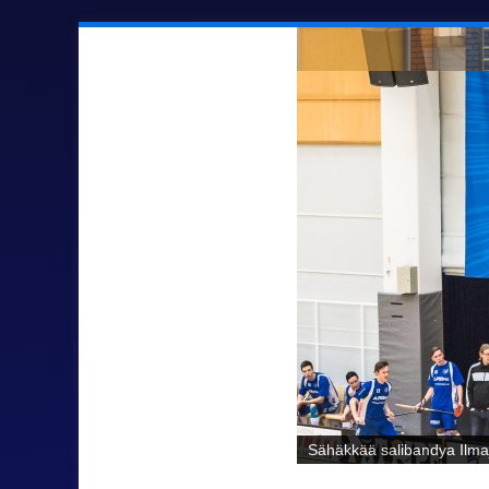
Sähäkkää salibandya Ilmaj