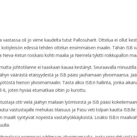
ja vastassa oli jo viime kaudelta tutut Pallosuharit. Ottelua ei ollut ke
kotiyleisön edessä tehden ottelun ensimmäisen maalin. Tähän ISB vas
a Neva-Keturi roiskaisi kohti maalia ja Niemelä tykitti roikkupallon ma
mutta johtotilanne ei taaskaan kauaa kestänyt. Seuraavalla minuutilla K
äähyn väärästä etäisyydestä ja ISB pääsi jauhamaan ylivoimaansa. Jääh
ötöstä hienon ylivoimamaalin. Tästä alkoi ISB:n hallinta, jonka aikana t
3-6, joten hyvää etumatkaa oltiin jo kurottu.
ustaja otti vielä jäähyn mailaan lyömisestä ja ISB pääsi kokeilemaan 
i vastustajalle mehukas tilaisuus ja Pasu veti tolpan kautta ISB:lle 
maalit syntyivät nopeista vastahyökkäyksistä. Lisäksi ISB:n maalivaht
ulla.
ähypelaaja pomppasi juhlimaan alivoimamaalia, josta ropsahti vielä toi