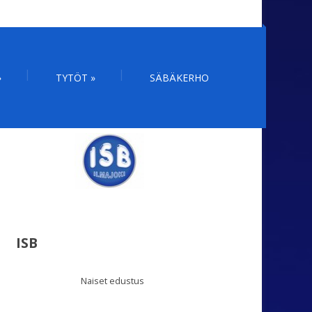
»
TYTÖT
»
SÄBÄKERHO
ISB
Naiset edustus