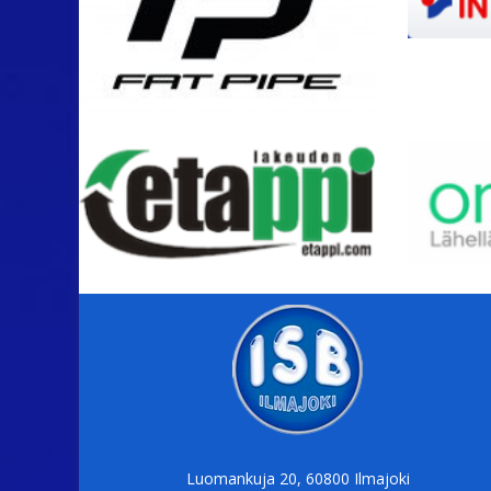
Luomankuja 20, 60800 Ilmajoki