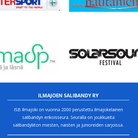
ILMAJOEN SALIBANDY RY
ISB Ilmajoki on vuonna 2000 perustettu ilmajokelainen
salibandyn erikoisseura. Seuralla on joukkueita
salibandyliiton miesten, naisten ja junioreiden sarjoissa.