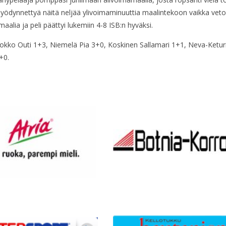
hyödynnettyä näitä neljää ylivoimaminuuttia maalintekoon vaikka vetop
maalia ja peli päättyi lukemiin 4-8 ISB:n hyväksi.
a-Kokko Outi 1+3, Niemelä Pia 3+0, Koskinen Sallamari 1+1, Neva-Ketur
+0.