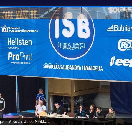
oelta! Kuva: Jussi Niukkala