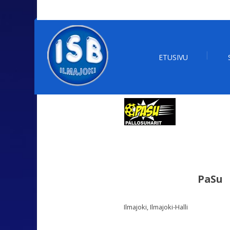
ETUSIVU
PaSu
Ilmajoki, Ilmajoki-Halli