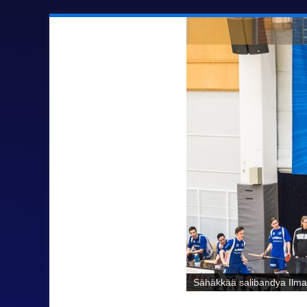
Sähäkkää salibandya Ilmaj