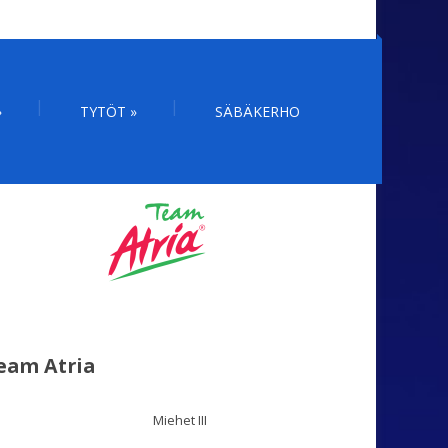
»
TYTÖT
»
SÄBÄKERHO
eam Atria
Miehet III