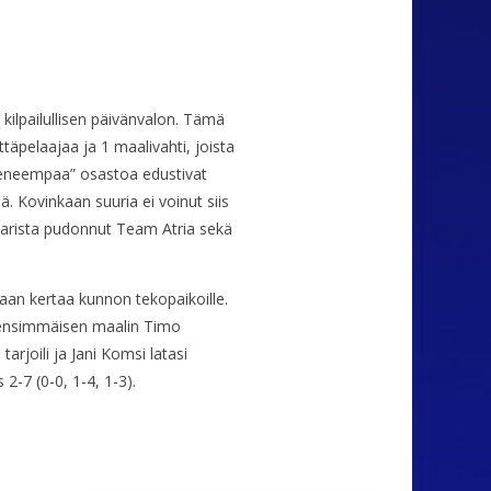
 kilpailullisen päivänvalon. Tämä
äpelaajaa ja 1 maalivahti, joista
Kokeneempaa” osastoa edustivat
ä. Kovinkaan suuria ei voinut siis
ivarista pudonnut Team Atria sekä
kaan kertaa kunnon tekopaikoille.
an ensimmäisen maalin Timo
rjoili ja Jani Komsi latasi
2-7 (0-0, 1-4, 1-3).