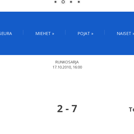
SEURA
MIEHET
»
POJAT
»
NAISET
RUNKOSARJA
17.10.2010, 16:00
2
-
7
T