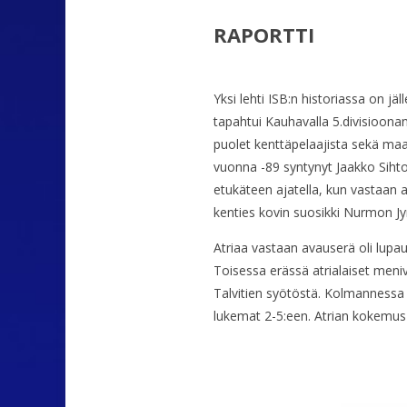
RAPORTTI
Yksi lehti ISB:n historiassa on j
tapahtui Kauhavalla 5.divisioona
puolet kenttäpelaajista sekä maa
vuonna -89 syntynyt Jaakko Sihto 
etukäteen ajatella, kun vastaan 
kenties kovin suosikki Nurmon Jym
Atriaa vastaan avauserä oli lupau
Toisessa erässä atrialaiset meni
Talvitien syötöstä. Kolmannessa e
lukemat 2-5:een. Atrian kokemus ja