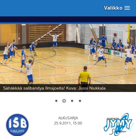
Valikko
Sähäkkää salibandya Ilmajoelta! Kuva: Jussi Niukkala
ALKUSARJA
25.9.2011, 15:00