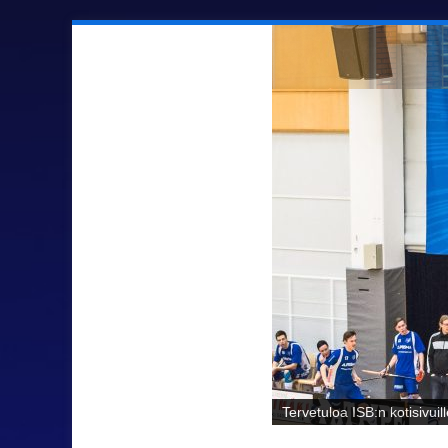
Sähäkkää salibandya Ilmaj