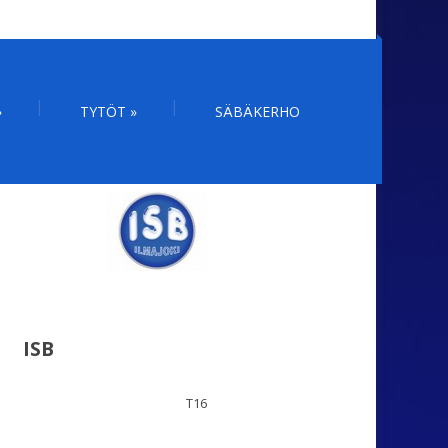
»
TYTÖT
»
SÄBÄKERHO
ISB
T16