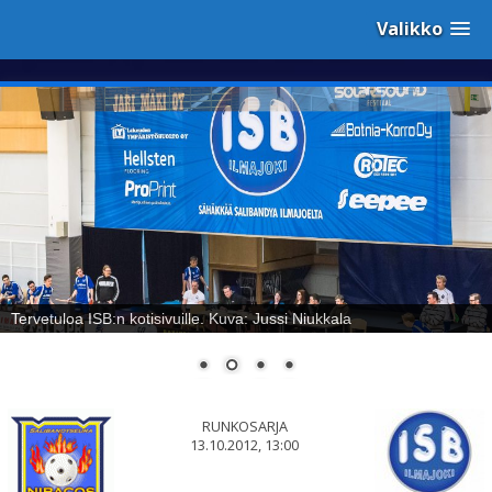
Valikko
Sähäkkää salibandya Ilmajoelta! Kuva: Jussi Niukkala
RUNKOSARJA
13.10.2012, 13:00