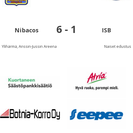
6
-
1
Nibacos
ISB
Ylihärmä, Anssin-Jussin Areena
Naiset edustus