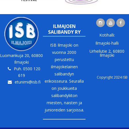
ILMAJOEN
SALIBANDY RY
Kotihalli:
Ilmajoki-halli
ISB Ilmajoki on
Urheilutie 2, 60800
vuonna 2000
Ilmajoki
Luomankuja 20, 60800
perustettu
Ilmajoki
ilmajokelainen
Puh. 0500 120
salibandyn
619
Copyright 2024 ISB
erikoisseura. Seuralla
etunimi@isb.fi
on joukkueita
salibandyliiton
miesten, naisten ja
junioreiden sarjoissa.