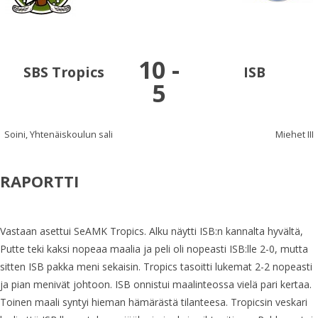
10
-
SBS Tropics
ISB
5
Soini, Yhtenäiskoulun sali
Miehet III
RAPORTTI
Vastaan asettui SeAMK Tropics. Alku näytti ISB:n kannalta hyvältä,
Putte teki kaksi nopeaa maalia ja peli oli nopeasti ISB:lle 2-0, mutta
sitten ISB pakka meni sekaisin. Tropics tasoitti lukemat 2-2 nopeasti
ja pian menivät johtoon. ISB onnistui maalinteossa vielä pari kertaa.
Toinen maali syntyi hieman hämärästä tilanteesa. Tropicsin veskari