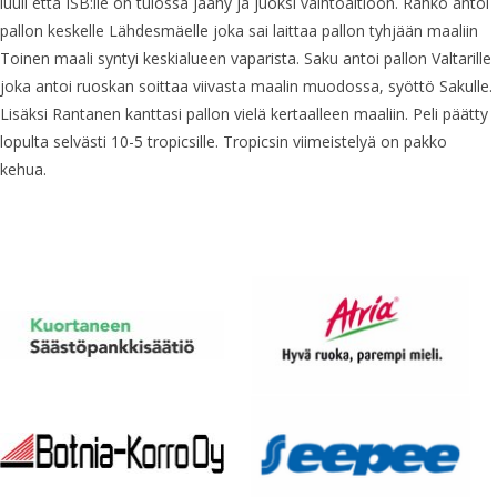
luuli että ISB:lle on tulossa jäähy ja juoksi vaihtoaitioon. Rahko antoi
pallon keskelle Lähdesmäelle joka sai laittaa pallon tyhjään maaliin
Toinen maali syntyi keskialueen vaparista. Saku antoi pallon Valtarille
joka antoi ruoskan soittaa viivasta maalin muodossa, syöttö Sakulle.
Lisäksi Rantanen kanttasi pallon vielä kertaalleen maaliin. Peli päätty
lopulta selvästi 10-5 tropicsille. Tropicsin viimeistelyä on pakko
kehua.