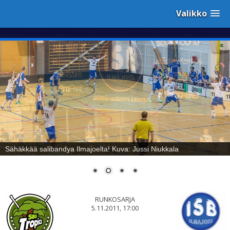
Valikko
Sähäkkää salibandya Ilmajoelta! Kuva: Jussi Niukkala
RUNKOSARJA
5.11.2011, 17:00