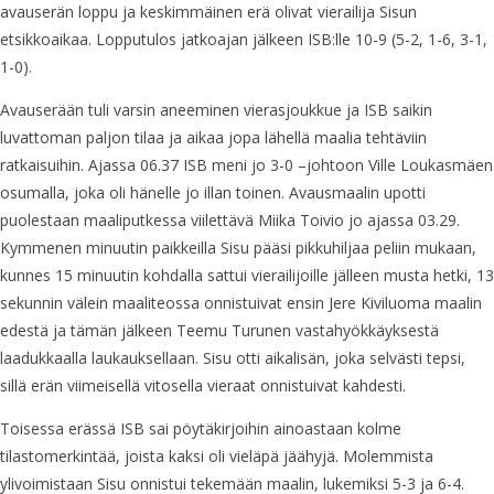
avauserän loppu ja keskimmäinen erä olivat vierailija Sisun
etsikkoaikaa. Lopputulos jatkoajan jälkeen ISB:lle 10-9 (5-2, 1-6, 3-1,
1-0).
Avauserään tuli varsin aneeminen vierasjoukkue ja ISB saikin
luvattoman paljon tilaa ja aikaa jopa lähellä maalia tehtäviin
ratkaisuihin. Ajassa 06.37 ISB meni jo 3-0 –johtoon Ville Loukasmäen
osumalla, joka oli hänelle jo illan toinen. Avausmaalin upotti
puolestaan maaliputkessa viilettävä Miika Toivio jo ajassa 03.29.
Kymmenen minuutin paikkeilla Sisu pääsi pikkuhiljaa peliin mukaan,
kunnes 15 minuutin kohdalla sattui vierailijoille jälleen musta hetki, 13
sekunnin välein maaliteossa onnistuivat ensin Jere Kiviluoma maalin
edestä ja tämän jälkeen Teemu Turunen vastahyökkäyksestä
laadukkaalla laukauksellaan. Sisu otti aikalisän, joka selvästi tepsi,
sillä erän viimeisellä vitosella vieraat onnistuivat kahdesti.
Toisessa erässä ISB sai pöytäkirjoihin ainoastaan kolme
tilastomerkintää, joista kaksi oli vieläpä jäähyjä. Molemmista
ylivoimistaan Sisu onnistui tekemään maalin, lukemiksi 5-3 ja 6-4.