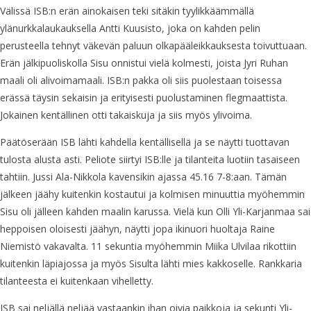
Välissä ISB:n erän ainokaisen teki sitäkin tyylikkäämmällä
ylänurkkalaukauksella Antti Kuusisto, joka on kahden pelin
perusteella tehnyt väkevän paluun olkapääleikkauksesta toivuttuaan.
Erän jälkipuoliskolla Sisu onnistui vielä kolmesti, joista Jyri Ruhan
maali oli alivoimamaali. ISB:n pakka oli siis puolestaan toisessa
erässä täysin sekaisin ja erityisesti puolustaminen flegmaattista.
Jokainen kentällinen otti takaiskuja ja siis myös ylivoima.
Päätöserään ISB lähti kahdella kentällisellä ja se näytti tuottavan
tulosta alusta asti. Peliote siirtyi ISB:lle ja tilanteita luotiin tasaiseen
tahtiin. Jussi Ala-Nikkola kavensikin ajassa 45.16 7-8:aan. Tämän
jälkeen jäähy kuitenkin kostautui ja kolmisen minuuttia myöhemmin
Sisu oli jälleen kahden maalin karussa. Vielä kun Olli Yli-Karjanmaa sai
heppoisen oloisesti jäähyn, näytti jopa ikinuori huoltaja Raine
Niemistö vakavalta. 11 sekuntia myöhemmin Miika Ulvilaa rikottiin
kuitenkin läpiajossa ja myös Sisulta lähti mies kakkoselle. Rankkaria
tilanteesta ei kuitenkaan vihelletty.
ISB sai neljällä neljää vastaankin ihan oivia paikkoja ja sekunti Yli-