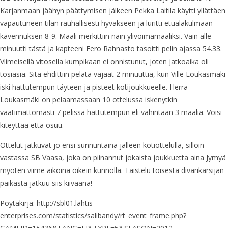
Karjanmaan jäähyn päättymisen jälkeen Pekka Laitila käytti yllättäen
vapautuneen tilan rauhallisesti hyväkseen ja luritti etualakulmaan
kavennuksen 8-9. Maali merkittiin näin ylivoimamaaliksi. Vain alle
minuutti tästä ja kapteeni Eero Rahnasto tasoitti pelin ajassa 54.33.
Viimeisellä vitosella kumpikaan ei onnistunut, joten jatkoaika oli
tosiasia. Sitä ehdittiin pelata vajaat 2 minuuttia, kun Ville Loukasmäki
iski hattutempun täyteen ja pisteet kotijoukkueelle. Herra
Loukasmäki on pelaamassaan 10 ottelussa iskenytkin
vaatimattomasti 7 pelissä hattutempun eli vähintään 3 maalia. Voisi
kiteyttää että osuu.
Ottelut jatkuvat jo ensi sunnuntaina jälleen kotiottelulla, silloin
vastassa SB Vaasa, joka on piinannut jokaista joukkuetta aina Jymyä
myöten viime aikoina oikein kunnolla. Taistelu toisesta divarikarsijan
paikasta jatkuu siis kiivaana!
Pöytäkirja: http://sbl01.lahtis-
enterprises.com/statistics/salibandy/rt_event_frame.php?