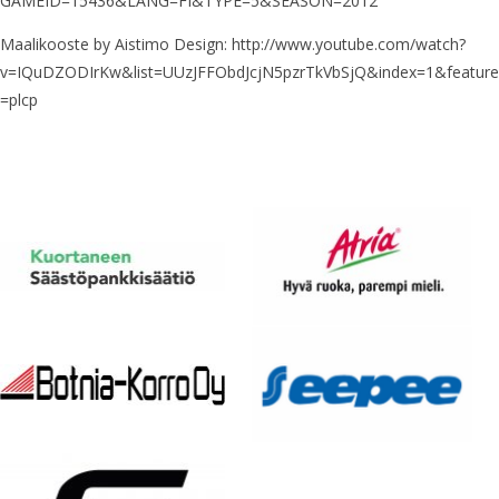
GAMEID=15436&LANG=FI&TYPE=5&SEASON=2012
Maalikooste by Aistimo Design: http://www.youtube.com/watch?
v=IQuDZODIrKw&list=UUzJFFObdJcjN5pzrTkVbSjQ&index=1&feature
=plcp