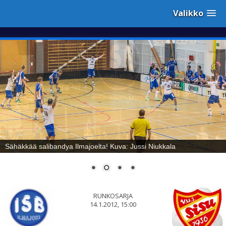
Valikko
Sähäkkää salibandya Ilmajoelta! Kuva: Jussi Niukkala
RUNKOSARJA
14.1.2012, 15:00