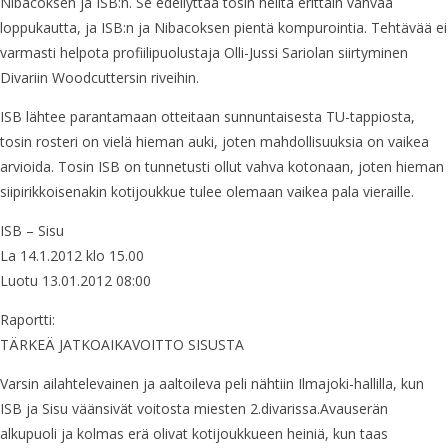
Nibacoksen ja ISB:n. Se edellyttää tosin heiltä erittäin vahvaa
loppukautta, ja ISB:n ja Nibacoksen pientä kompurointia. Tehtävää ei
varmasti helpota profiilipuolustaja Olli-Jussi Sariolan siirtyminen
Divariin Woodcuttersin riveihin.
ISB lähtee parantamaan otteitaan sunnuntaisesta TU-tappiosta,
tosin rosteri on vielä hieman auki, joten mahdollisuuksia on vaikea
arvioida. Tosin ISB on tunnetusti ollut vahva kotonaan, joten hieman
siipirikkoisenakin kotijoukkue tulee olemaan vaikea pala vieraille.
ISB – Sisu
La 14.1.2012 klo 15.00
Luotu 13.01.2012 08:00
Raportti:
TÄRKEÄ JATKOAIKAVOITTO SISUSTA
Varsin ailahtelevainen ja aaltoileva peli nähtiin Ilmajoki-hallilla, kun
ISB ja Sisu väänsivät voitosta miesten 2.divarissa.Avauserän
alkupuoli ja kolmas erä olivat kotijoukkueen heiniä, kun taas