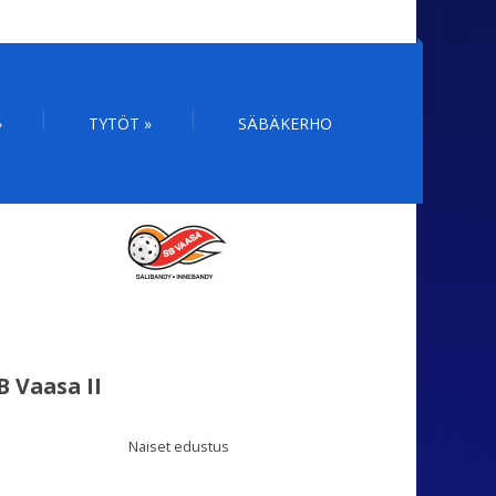
»
TYTÖT
»
SÄBÄKERHO
B Vaasa II
Naiset edustus