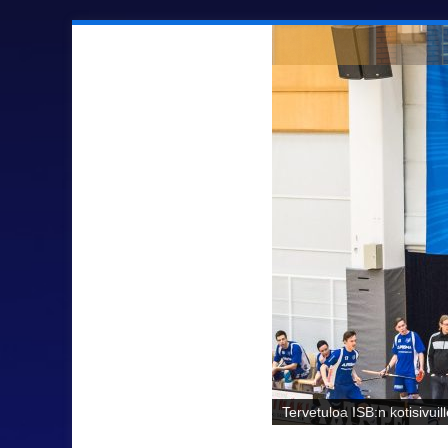
Sähäkkää salibandya Ilmaj