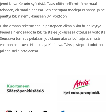
Jenni Neva-Keturin syötöstä. Taas oltiin siellä mistä ne maalit
tehdään, eli maalin edessä. Sen enempää maaleja ei nähty, ja peli
päättyi ISB:n riemukkaaseen 3-1 voittoon.
Usko omaan tekemiseen ja pelitapaan alkaa pikku hiljaa löytyä.
Pienellä hienosäädöllä ISB taistelee jokaisessa ottelussa voitosta.
Seuraava turnaus pelataan joulukuun alussa Lohtajalla, missä
vastaan asettuvat Nibacos ja Kauhava. Täysi pistepotti odottaa
jälleen siellä ottajaansa.