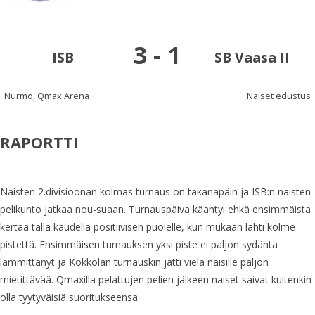
3
-
1
ISB
SB Vaasa II
Nurmo, Qmax Arena
Naiset edustus
RAPORTTI
Naisten 2.divisioonan kolmas turnaus on takanapäin ja ISB:n naisten
pelikunto jatkaa nou-suaan. Turnauspäivä kääntyi ehkä ensimmäistä
kertaa tällä kaudella positiivisen puolelle, kun mukaan lähti kolme
pistettä. Ensimmäisen turnauksen yksi piste ei paljon sydäntä
lämmittänyt ja Kokkolan turnauskin jätti vielä naisille paljon
mietittävää. Qmaxilla pelattujen pelien jälkeen naiset saivat kuitenkin
olla tyytyväisiä suoritukseensa.