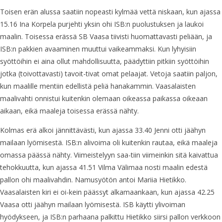
Toisen erän alussa saatiin nopeasti kylmää vettä niskaan, kun ajassa
15.16 Ina Korpela purjehti yksin ohi ISB:n puolustuksen ja laukoi
maalin. Toisessa erässä SB Vaasa tiivisti huomattavasti peliään, ja
ISB:n pakkien avaaminen muuttui vaikeammaksi. Kun lyhyisiin
syöttöihin ei aina ollut mahdollisuutta, päädyttiin pitkiin syöttöihin
jotka (toivottavasti) tavoit-tivat omat pelaajat. Vetoja saatiin paljon,
kun maalille mentiin edellistä peliä hanakammin. Vaasalaisten
maalivahti onnistui kuitenkin olemaan oikeassa paikassa oikeaan
aikaan, eikä maaleja toisessa erässä nähty.
Kolmas erä alkoi jännittävästi, kun ajassa 33.40 Jenni otti jäähyn
mailaan lyömisestä. ISB:n alivoima oli kuitenkin rautaa, eikä maaleja
omassa päässä nähty. Viimeistelyyn saa-tiin viimeinkin sitä kaivattua
tehokkuutta, kun ajassa 41.51 Vilma Välimaa nosti maalin edestä
pallon ohi maalivahdin. Namusyötön antoi Mariia Hietikko.
Vaasalaisten kiri ei oi-kein päässyt alkamaankaan, kun ajassa 42.25
Vaasa otti jäähyn mailaan lyömisestä. ISB käytti ylivoiman
hyödykseen, ja ISB:n parhaana palkittu Hietikko siirsi pallon verkkoon