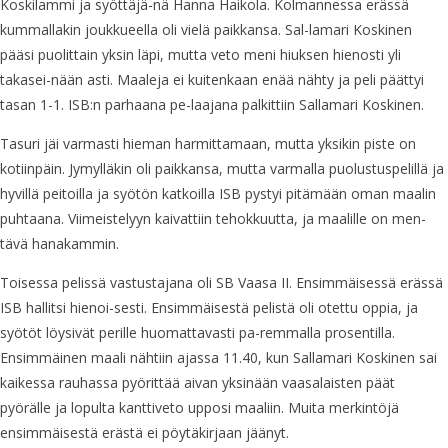
Koskilammi ja syöttäjä-nä Hanna Haikola. Kolmannessa erässä
kummallakin joukkueella oli vielä paikkansa. Sal-lamari Koskinen
pääsi puolittain yksin läpi, mutta veto meni hiuksen hienosti yli
takasei-nään asti. Maaleja ei kuitenkaan enää nähty ja peli päättyi
tasan 1-1. ISB:n parhaana pe-laajana palkittiin Sallamari Koskinen.
Tasuri jäi varmasti hieman harmittamaan, mutta yksikin piste on
kotiinpäin. Jymylläkin oli paikkansa, mutta varmalla puolustuspelillä ja
hyvillä peitoilla ja syötön katkoilla ISB pystyi pitämään oman maalin
puhtaana. Viimeistelyyn kaivattiin tehokkuutta, ja maalille on men-
tävä hanakammin.
Toisessa pelissä vastustajana oli SB Vaasa II. Ensimmäisessä erässä
ISB hallitsi hienoi-sesti. Ensimmäisestä pelistä oli otettu oppia, ja
syötöt löysivät perille huomattavasti pa-remmalla prosentilla.
Ensimmäinen maali nähtiin ajassa 11.40, kun Sallamari Koskinen sai
kaikessa rauhassa pyörittää aivan yksinään vaasalaisten päät
pyörälle ja lopulta kanttiveto upposi maaliin. Muita merkintöjä
ensimmäisestä erästä ei pöytäkirjaan jäänyt.