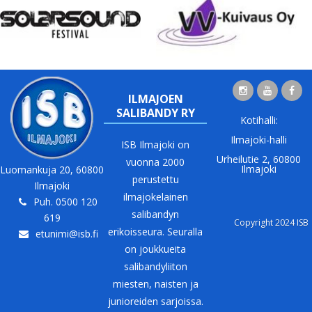
ILMAJOEN
SALIBANDY RY
Kotihalli:
Ilmajoki-halli
ISB Ilmajoki on
Urheilutie 2, 60800
vuonna 2000
Ilmajoki
Luomankuja 20, 60800
perustettu
Ilmajoki
ilmajokelainen
Puh. 0500 120
salibandyn
619
Copyright 2024 ISB
erikoisseura. Seuralla
etunimi@isb.fi
on joukkueita
salibandyliiton
miesten, naisten ja
junioreiden sarjoissa.