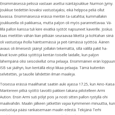
Ensimmäisessä pelissä vastaan asettui isäntäjoukkue Nurmon Jymy.
Joukkue tiedettiin kovaksi vastustajaksi, eikä helppoa peliä ollut
luvassa. Ensimmäisessä erässä mentiin ta-satahtia; kummallakin
joukkueella oli paikkansa, mutta paljon oli myös parannettavaa. Vä-
lillä pallon kanssa tuli kiire eivätkä syötöt napsuneet kaverille. Joskus
taas mietittiin vähän liian pitkään seuraavaa liikettä ja kohtahan siinä
oli vastustaja iholla häiritsemässä ja peit-tämässä syöttöä. Äänen
avaus oli ilmeisesti jäänyt joillakin tekemättä, sillä välillä pakit ha-
kivat kovin pitkiä syöttöjä kentän toiselle laidalle, kun paljon
lähempänä olisi seisoskellut oma pelaaja. Ensimmäinen erän loppuun
ISB sai jäähyn, kun kentällä eksyi liikaa pelaajia. Tämä kuitenkin
selvitettiin, ja tauolle lähdettiin ilman maaleja.
Toisessa erässä maalihanat saatiin auki ajassa 17.25, kun Aino-Kaisa
Mantereen pitkä syöttö tavoitti pakkien takana piilotelleen Armi
Aution. Ensin Armi suti pölyt pois ja nosti sitten pallon rystyllä ohi
maalivahdin. Maalin jälkeen jatkettiin vajaa kymmenen minuuttia, kun
vastustaja pääsi rankaisemaan maalin edestä. Tekijänä Terhi