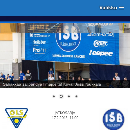
Valikko
Sähäkkää salibandya Ilmajoelta! Kuva: Jussi Niukkala
JATKOSARJA
17.2.2013, 11:00