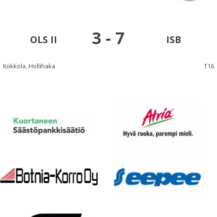
3
-
7
OLS II
ISB
Kokkola, Hollihaka
T16