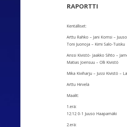
RAPORTTI
Kentälliset:
Arttu Rahko – Jani Komsi – Juu
Toni Juonoja – Kimi Salo-Tuisku
Anssi Kivistö- Jaakko Sihto – Jarn
Matias Joensuu – Olli Kivistö
Mika Kiviharju – Jussi Kivistö – L
Arttu Hirvelä
Maalit:
1.erä:
12:12 0-1 Juuso Haapamäki
2.erä: