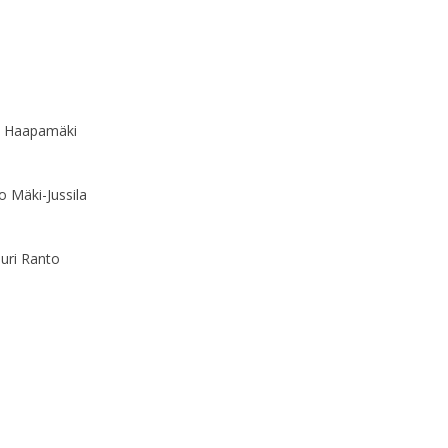
so Haapamäki
o Mäki-Jussila
auri Ranto