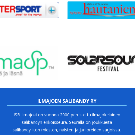
ILMAJOEN SALIBANDY RY
ISB Ilmajoki on vuonna 2000 perustettu ilmajokelainen
salibandyn erikoisseura. Seuralla on joukkueita
salibandyliiton miesten, naisten ja junioreiden sarjoissa.