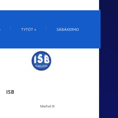
»
TYTÖT
»
SÄBÄKERHO
ISB
Miehet III