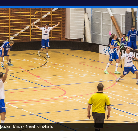
oelta! Kuva: Jussi Niukkala