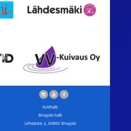
Kotihalli:
Ilmajoki-halli
Urheilutie 2, 60800 Ilmajoki