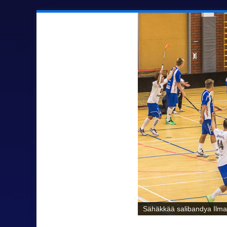
Sähäkkää salibandya Ilmaj