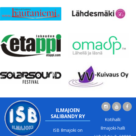
ILMAJOEN
SALIBANDY RY
Kotihalli:
Ilmajoki-halli
ISB Ilmajoki on