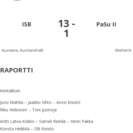
13
-
ISB
PaSu II
1
Kuortane, Kuortanehalli
Miehet III
RAPORTTI
Kentälliset:
Jussi Mattila – Jaakko Sihto – Anssi Kivistö
Riku Heikonen – Toni Juonoja
Antti Latva-Kokko – Sameli Reinilä – Henri Pakka
Konsta Heikkilä – Olli Kivistö