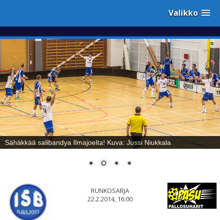
Valikko
Sähäkkää salibandya Ilmajoelta! Kuva: Jussi Niukkala
RUNKOSARJA
22.2.2014, 16:00