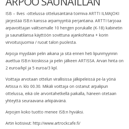
ARPOO SAUNAILLAN
ISB – Ilves -ottelussa otteluisäntänä toimiva ARTTI ILMAJOKI
järjestää ISB:n kanssa arpamyyntiä perjantaina. ARTTI tarjoaa
arpavoittajan valitsemalle 10 hengen porukalle (K-18) kabinetin
ja saunatilansa käyttöön sovittuna ajankohtana + korin
virvoitusjuomia / ruoat talon puolesta.
Arpoja myydään pelin aikana ja sitä ennen heti lipunmyynnin
auettua ISB:n kioskissa ja pelin jälkeen ARTISSA. Arvan hinta on
2 euroa/kpl ja 5 euroa/3 kpl.
Voittaja arvotaan ottelun virallisissa jälkipeleissä pe-la yönä
Artissa n. klo 00.30. Mikäli voittaja on ostanut arpalipun
ottelussa, eikä ole arvontahetkellä paikalla, häneen otetaan
yhteyttä seuraavana arkipäivänä.
Arpojen koko tuotto menee ISB:n hyväksi.
Artin kotisivut: http://www.artrockcafe.fi/