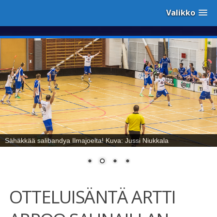
Valikko
Sähäkkää salibandya Ilmajoelta! Kuva: Jussi Niukkala
OTTELUISÄNTÄ ARTTI