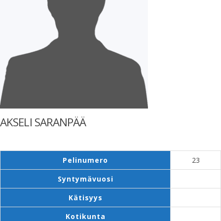
AKSELI SARANPÄÄ
Pelinumero
23
Syntymävuosi
Kätisyys
Kotikunta