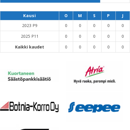
Kausi
O
M
S
P
J
2023 P9
0
0
0
0
0
2025 P11
0
0
0
0
0
Kaikki kaudet
0
0
0
0
0