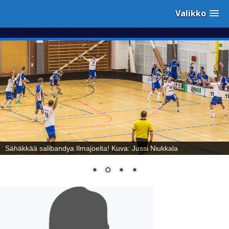
Valikko
Sähäkkää salibandya Ilmajoelta! Kuva: Jussi Niukkala