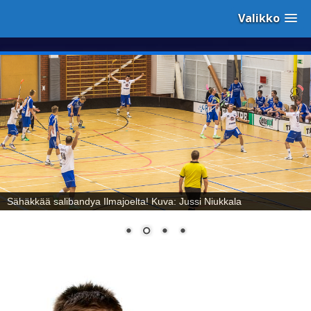
Valikko
Sähäkkää salibandya Ilmajoelta! Kuva: Jussi Niukkala