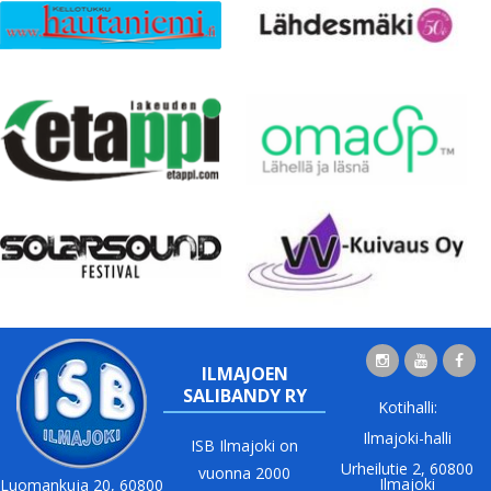
ILMAJOEN
SALIBANDY RY
Kotihalli:
Ilmajoki-halli
ISB Ilmajoki on
Urheilutie 2, 60800
vuonna 2000
Ilmajoki
Luomankuja 20, 60800