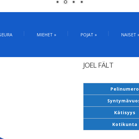
SEURA
MIEHET
»
POJAT
»
NAISET
JOEL FÄLT
Pelinumer
Syntymävuo
Kätisyys
Kotikunta