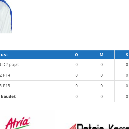
ausi
O
M
S
3 D2-pojat
0
0
0
2 P14
0
0
0
3 P15
0
0
0
i kaudet
0
0
0