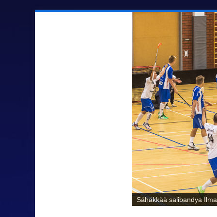
Sähäkkää salibandya Ilmaj