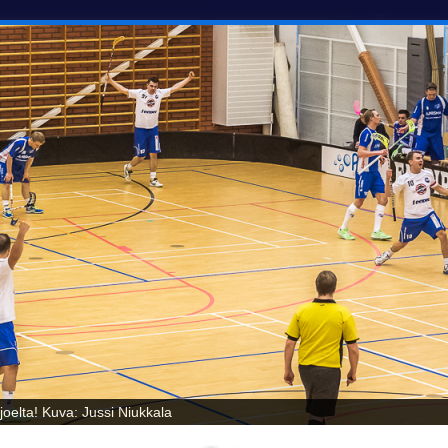
oelta! Kuva: Jussi Niukkala