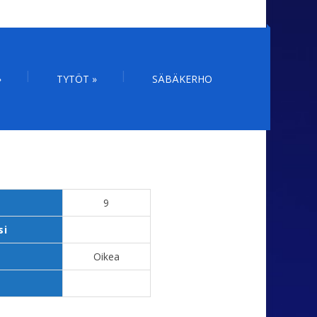
»
TYTÖT
»
SÄBÄKERHO
o
9
si
Oikea