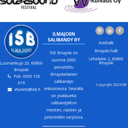
ILMAJOEN
SALIBANDY RY
Kotihalli:
Ilmajoki-halli
ISB Ilmajoki on
Urheilutie 2, 60800
vuonna 2000
Ilmajoki
Luomankuja 20, 60800
perustettu
Ilmajoki
ilmajokelainen
Puh. 0500 120
salibandyn
619
Copyright 2024 ISB
erikoisseura. Seuralla
etunimi@isb.fi
on joukkueita
salibandyliiton
miesten, naisten ja
junioreiden sarjoissa.