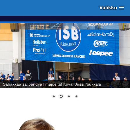
Valikko
Sähäkkää salibandya Ilmajoelta! Kuva: Jussi Niukkala