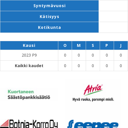
Syntymävuosi
Kätisyys
Kotikunta
Kausi
O
M
S
P
J
2023 P9
0
0
0
0
0
Kaikki kaudet
0
0
0
0
0