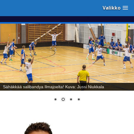
Valikko
Sähäkkää salibandya Ilmajoelta! Kuva: Jussi Niukkala