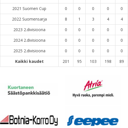
2021 Suomen Cup
0
0
0
0
0
2022 Suomensarja
8
1
3
4
4
2023 2.divisioona
0
0
0
0
0
2024 2.divisioona
0
0
0
0
0
2025 2.divisioona
0
0
0
0
0
Kaikki kaudet
201
95
103
198
89