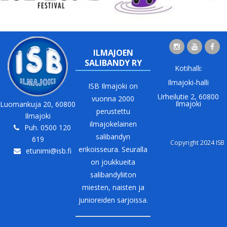
ILMAJOEN
SALIBANDY RY
Kotihalli:
Ilmajoki-halli
ISB Ilmajoki on
Urheilutie 2, 60800
vuonna 2000
Ilmajoki
Luomankuja 20, 60800
perustettu
Ilmajoki
ilmajokelainen
Puh. 0500 120
salibandyn
619
Copyright 2024 ISB
erikoisseura. Seuralla
etunimi@isb.fi
on joukkueita
salibandyliiton
miesten, naisten ja
junioreiden sarjoissa.