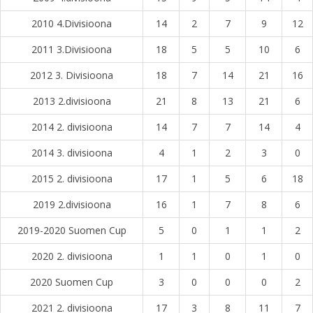
2010 4.Divisioona
14
2
7
9
12
2011 3.Divisioona
18
5
5
10
6
2012 3. Divisioona
18
7
14
21
16
2013 2.divisioona
21
8
13
21
6
2014 2. divisioona
14
7
7
14
4
2014 3. divisioona
4
1
2
3
0
2015 2. divisioona
17
1
5
6
18
2019 2.divisioona
16
1
7
8
6
2019-2020 Suomen Cup
5
0
1
1
2
2020 2. divisioona
1
1
0
1
0
2020 Suomen Cup
3
0
0
0
2
2021 2. divisioona
17
3
8
11
7