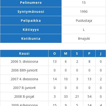
Pelinumero
15
Syntymävuosi
1990
Pelipaikka
Puolustaja
Kätisyys
L
Kotikunta
Ilmajoki
Kausi
O
M
S
P
J
2006 5. divisioona
13
6
2
8
0
2006 B89-juniorit
0
0
0
0
0
2007 4. divisioona
14
10
3
13
2
2007 B-juniorit
0
0
0
0
0
2008 B-pojat
3
33
21
54
0
2009 4.divisioona
15
9
5
14
4