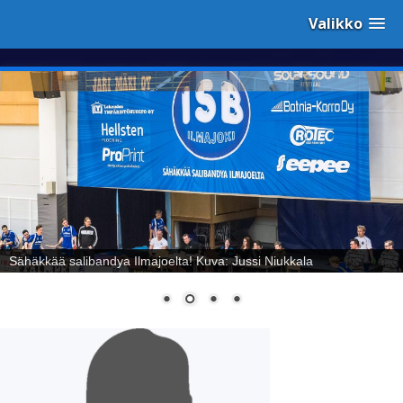
Valikko
Sähäkkää salibandya Ilmajoelta! Kuva: Jussi Niukkala