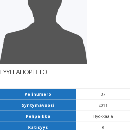
LYYLI AHOPELTO
Pelinumero
37
Syntymävuosi
2011
Pelipaikka
Hyökkääjä
Kätisyys
R