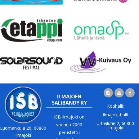
ILMAJOEN
SALIBANDY RY
Kotihalli:
Ilmajoki-halli
ISB Ilmajoki on
Urheilutie 2, 60800
vuonna 2000
Ilmajoki
Luomankuja 20, 60800
perustettu
Ilmajoki